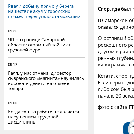
Рвали добычу прямо у берега:
Спор, где был
нашествие акул у городских
пляжей перепугало отдыхающих
В Самарской о
оказался
длино
09:26
Счастливый обл
ЧП на границе Самарской
области: огромный тайник в
роскошного ре
грузовой фуре
другом в райо
речных глубин,
килограмма,
с
09:12
Галя, у нас отмена: директор
Кстати, спор, 
сызранского «Магнита» научилась
Если верить д
воровать деньги на отмене
товара
либо сом был р
начале 20 века
09:00
фото с сайта Г
Когда сон на работе не является
нарушением трудовой
дисциплины