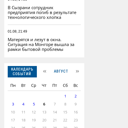
В Сызрани сотрудник
предприятия погиб в результате
технологического хлопка
01.08, 21:49
Матерятся и лезут в окна.
Ситуация на Монгоре вышла за
рамки бытовой проблемы
КАЛЕНДАРЬ
АВГУСТ
СОБЫТИЙ
Пн
Вт
Ср
Чт
Пт
Сб
Вс
1
2
3
4
5
6
7
8
9
10
11
12
13
14
15
16
17
18
19
20
21
22
23