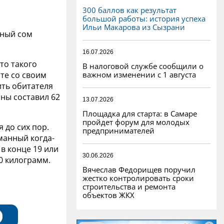
300 баллов как результат
большой работы: история успеха
Ильи Макарова из Сызрани
ный сом
16.07.2026
то такого
В налоговой службе сообщили о
важном изменении с 1 августа
те со своим
ть обитателя
ны составил 62
13.07.2026
Площадка для старта: в Самаре
пройдет форум для молодых
 до сих пор.
предпринимателей
манный когда-
в конце 19 или
30.06.2026
30 килограмм.
Вячеслав Федорищев поручил
жестко контролировать сроки
строительства и ремонта
объектов ЖКХ