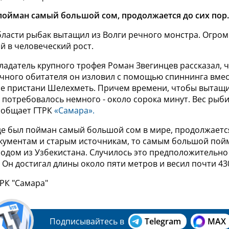
 пойман самый большой сом, продолжается до сих пор.
бласти рыбак вытащил из Волги речного монстра.
Огром
й в человеческий рост.
адатель крупного трофея Роман Звегинцев рассказал, ч
чного обитателя
он изловил с помощью спиннинга вмес
не пристани Шелехметь. Причем времени, чтобы вытащи
 потребовалось немного - около сорока минут.
Вес рыби
ообщает ГТРК
«Самара».
где был пойман самый большой сом в мире, продолжается
окументам и старым источникам, то самым большой пой
одом из Узбекистана. Случилось это предположительно 
. Он достигал длины около пяти метров и весил почти 4
ТРК "Самара"
Подписывайтесь в
Telegram
MAX