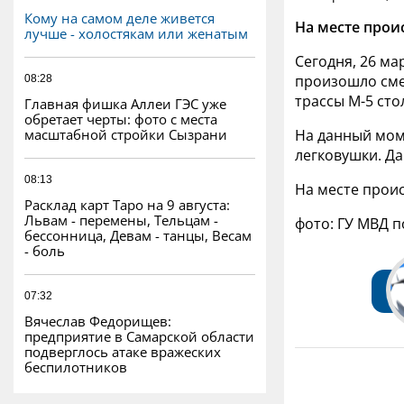
Кому на самом деле живется
На месте прои
лучше - холостякам или женатым
Сегодня, 26 ма
произошло сме
08:28
трассы М-5 сто
Главная фишка Аллеи ГЭС уже
обретает черты: фото с места
масштабной стройки Сызрани
На данный моме
легковушки. Д
08:13
На месте прои
Расклад карт Таро на 9 августа:
Львам - перемены, Тельцам -
фото: ГУ МВД 
бессонница, Девам - танцы, Весам
- боль
07:32
Вячеслав Федорищев:
предприятие в Самарской области
подверглось атаке вражеских
беспилотников