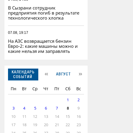
В Сызрани сотрудник
предприятия погиб в результате
технологического хлопка
07.08, 19:17
На АЗС возвращается бензин
Евро‑2: какие машины можно и
какие нельзя им заправлять
КАЛЕНДАРЬ
АВГУСТ
СОБЫТИЙ
Пн
Вт
Ср
Чт
Пт
Сб
Вс
1
2
3
4
5
6
7
8
9
10
11
12
13
14
15
16
17
18
19
20
21
22
23