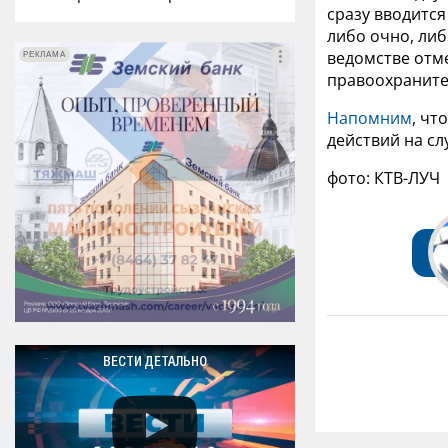
сразу вводится
либо очно, либ
ведомстве отм
РЕКЛАМА
РЕКЛАМА
правоохраните
Напомним
, чт
действий на сл
фото: КТВ-ЛУЧ
ВЕСТИ ДЕТАЛЬНО