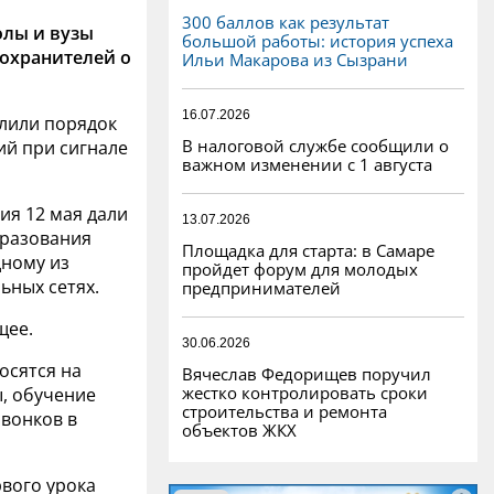
300 баллов как результат
лы и вузы
большой работы: история успеха
охранителей о
Ильи Макарова из Сызрани
16.07.2026
лили порядок
В налоговой службе сообщили о
ий при сигнале
важном изменении с 1 августа
ия 12 мая дали
13.07.2026
бразования
Площадка для старта: в Самаре
дному из
пройдет форум для молодых
ьных сетях.
предпринимателей
щее.
30.06.2026
осятся на
Вячеслав Федорищев поручил
жестко контролировать сроки
ы, обучение
строительства и ремонта
звонков в
объектов ЖКХ
рвого урока