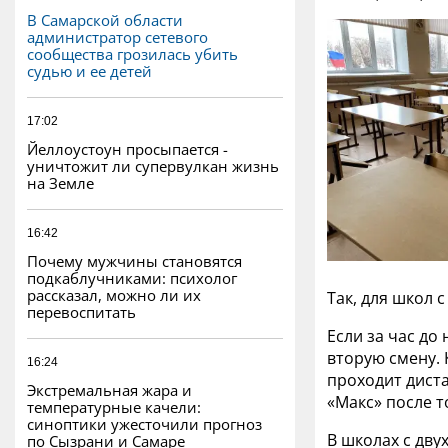
В Самарской области
администратор сетевого
сообщества грозилась убить
судью и ее детей
17:02
Йеллоустоун просыпается -
уничтожит ли супервулкан жизнь
на Земле
16:42
Почему мужчины становятся
подкаблучниками: психолог
рассказал, можно ли их
Так, для школ
перевоспитать
Если за час до
вторую смену. 
16:24
проходит диста
Экстремальная жара и
«Макс» после т
температурные качели:
синоптики ужесточили прогноз
В школах с дву
по Сызрани и Самаре