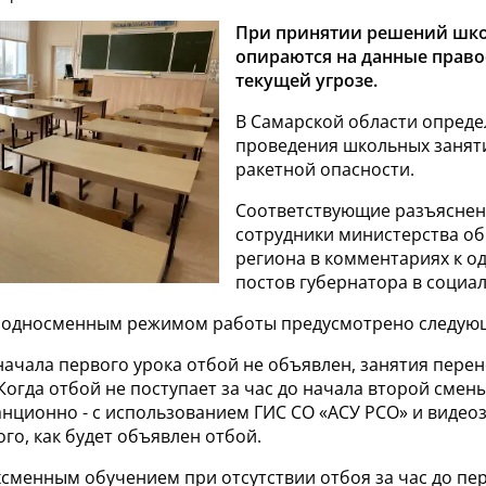
При принятии решений шко
опираются на данные право
текущей угрозе.
В Самарской области опреде
проведения школьных занят
ракетной опасности.
Соответствующие разъяснен
сотрудники министерства о
региона в комментариях к о
постов губернатора в социал
 с односменным режимом работы предусмотрено следую
 начала первого урока отбой не объявлен, занятия перен
Когда отбой не поступает за час до начала второй смен
нционно - с использованием ГИС СО «АСУ РСО» и видео
ого, как будет объявлен отбой.
хсменным обучением при отсутствии отбоя за час до пе