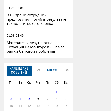
04.08, 14:08
В Сызрани сотрудник
предприятия погиб в результате
технологического хлопка
01.08, 21:49
Матерятся и лезут в окна.
Ситуация на Монгоре вышла за
рамки бытовой проблемы
КАЛЕНДАРЬ
АВГУСТ
СОБЫТИЙ
Пн
Вт
Ср
Чт
Пт
Сб
Вс
1
2
3
4
5
6
7
8
9
10
11
12
13
14
15
16