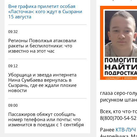
Вне графика прилетит особая
«Ласточка»: кого ждут в Сызрани
15 августа
09:32
Регионы Поволжья атаковали
ракеты и беспилотники: что
известно на этот час
09:12
Уборщица и звезда интернета
Нина Сумбаева вернулась в
Сызрань, где ее ждали плохие
новости
глаза серо-гол
рисунком штан
09:00
Всех, кто что-
Пассажиров обяжут сообщать
8(800)700-54-52
номер телефона или почты: что
изменится в поездах с 1 сентября
Ранее
КТВ-ЛУЧ
Андрейчука. Ма