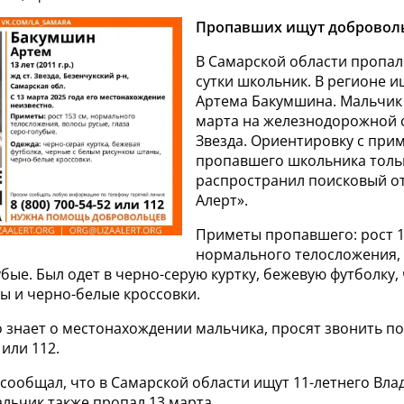
Пропавших ищут добровол
В Самарской области пропал
сутки школьник. В регионе и
Артема Бакумшина. Мальчик
марта на железнодорожной 
Звезда. Ориентировку с при
пропавшего школьника толь
распространил поисковый о
Алерт».
Приметы пропавшего: рост 1
нормального телосложения, 
убые. Был одет в черно-серую куртку, бежевую футболку,
ы и черно-белые кроссовки.
то знает о местонахождении мальчика, просят звонить п
 или 112.
сообщал, что в Самарской области ищут 11-летнего Вла
льчик также пропал 13 марта.