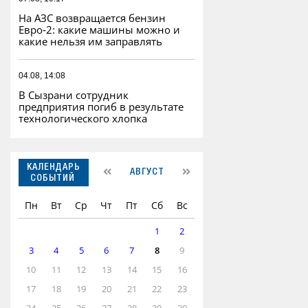
На АЗС возвращается бензин
Евро‑2: какие машины можно и
какие нельзя им заправлять
04.08, 14:08
В Сызрани сотрудник
предприятия погиб в результате
технологического хлопка
КАЛЕНДАРЬ
АВГУСТ
СОБЫТИЙ
Пн
Вт
Ср
Чт
Пт
Сб
Вс
1
2
3
4
5
6
7
8
9
10
11
12
13
14
15
16
17
18
19
20
21
22
23