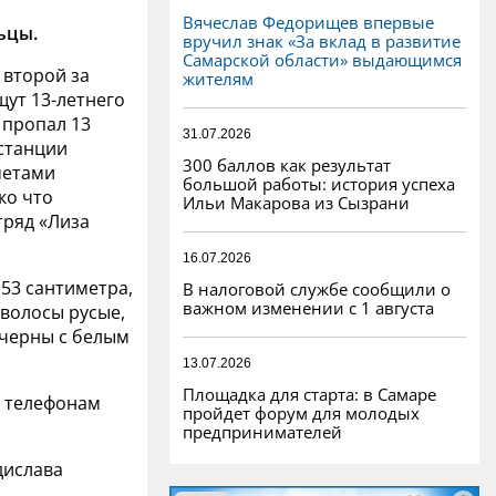
Вячеслав Федорищев впервые
ьцы.
вручил знак «За вклад в развитие
Самарской области» выдающимся
 второй за
жителям
щут 13-летнего
 пропал 13
31.07.2026
станции
300 баллов как результат
метами
большой работы: история успеха
ко что
Ильи Макарова из Сызрани
тряд «Лиза
16.07.2026
53 сантиметра,
В налоговой службе сообщили о
важном изменении с 1 августа
волосы русые,
 черны с белым
13.07.2026
Площадка для старта: в Самаре
о телефонам
пройдет форум для молодых
предпринимателей
дислава