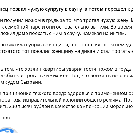
нец позвал чужую супругу в сауну, а потом перешел к 
 получил ножом в грудь за то, что трогал чужую жену.
 к семейной паре и они основательно выпили. Во время 
ложил даме поехать с ним в сауну, намекая на интим.
ь возмутила супруга женщины, он попросил гостя немед
сто этого тот повалил женщину на диван и стал трогать 
ь тем, что хозяин квартиры ударил гостя ножом в грудь
 любителя трогать чужих жен. Тот, кто вонзил в него нож
им судом Сызрани.
 причинение тяжкого вреда здоровья с применением о
тора года исправительной колонии общего режима. По
ить 230 тысяч рублей в качестве компенсации морально
.com