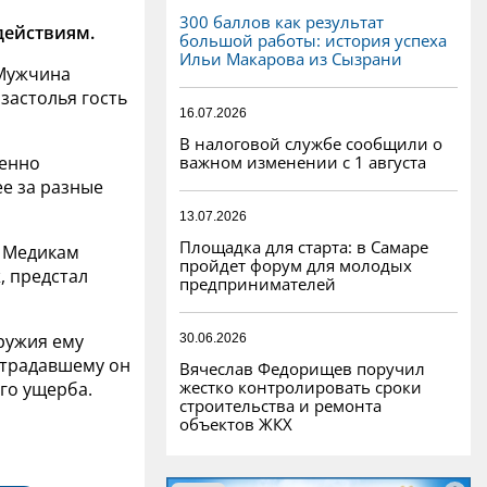
300 баллов как результат
действиям.
большой работы: история успеха
Ильи Макарова из Сызрани
 Мужчина
застолья гость
16.07.2026
В налоговой службе сообщили о
важном изменении с 1 августа
ленно
ее за разные
13.07.2026
Площадка для старта: в Самаре
. Медикам
пройдет форум для молодых
, предстал
предпринимателей
ружия ему
30.06.2026
страдавшему он
Вячеслав Федорищев поручил
жестко контролировать сроки
го ущерба.
строительства и ремонта
объектов ЖКХ