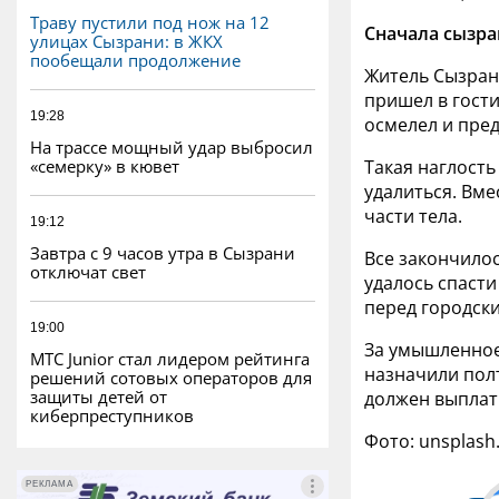
Траву пустили под нож на 12
Сначала сызра
улицах Сызрани: в ЖКХ
пообещали продолжение
Житель Сызрани
пришел в гости
19:28
осмелел и пред
На трассе мощный удар выбросил
«семерку» в кювет
Такая наглост
удалиться. Вме
части тела.
19:12
Завтра с 9 часов утра в Сызрани
Все закончилос
отключат свет
удалось спасти
перед городск
19:00
За умышленное
МТС Junior стал лидером рейтинга
назначили пол
решений сотовых операторов для
защиты детей от
должен выплат
киберпреступников
Фото: unsplash
РЕКЛАМА
РЕКЛАМА