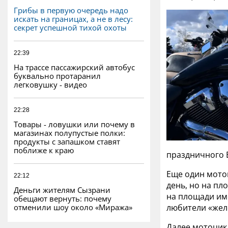
Грибы в первую очередь надо
искать на границах, а не в лесу:
секрет успешной тихой охоты
22:39
На трассе пассажирский автобус
буквально протаранил
легковушку - видео
22:28
Товары - ловушки или почему в
магазинах полупустые полки:
продукты с запашком ставят
поближе к краю
праздничного B
Еще один мото
22:12
день, но на п
Деньги жителям Сызрани
на площади име
обещают вернуть: почему
отменили шоу около «Миража»
любители «жел
Далее мотоцик