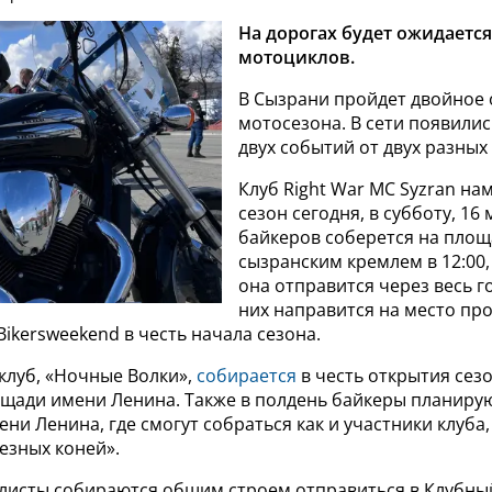
На дорогах будет ожидаетс
мотоциклов.
В Сызрани пройдет двойное
мотосезона. В сети появилис
двух событий от двух разных
Клуб Right War MC Syzran на
сезон сегодня, в субботу, 16
байкеров соберется на площ
сызранским кремлем в 12:00,
она отправится через весь го
них направится на место пр
ikersweekend в честь начала сезона.
клуб, «Ночные Волки»,
собирается
в честь открытия сезо
лощади имени Ленина. Также в полдень байкеры планиру
ни Ленина, где смогут собраться как и участники клуба, 
езных коней».
листы собираются общим строем отправиться в Клубный