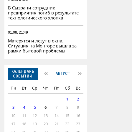
В Сызрани сотрудник
предприятия погиб в результате
технологического хлопка
01.08, 21:49
Матерятся и лезут в окна.
Ситуация на Монгоре вышла за
рамки бытовой проблемы
КАЛЕНДАРЬ
АВГУСТ
СОБЫТИЙ
Пн
Вт
Ср
Чт
Пт
Сб
Вс
1
2
3
4
5
6
7
8
9
10
11
12
13
14
15
16
17
18
19
20
21
22
23