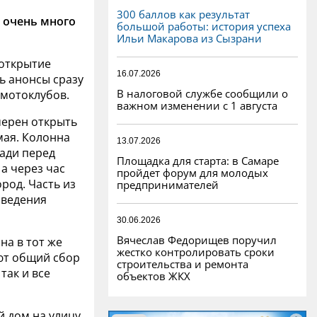
300 баллов как результат
я очень много
большой работы: история успеха
Ильи Макарова из Сызрани
 открытие
16.07.2026
ь анонсы сразу
В налоговой службе сообщили о
 мотоклубов.
важном изменении с 1 августа
мерен открыть
 мая. Колонна
13.07.2026
ади перед
Площадка для старта: в Самаре
 а через час
пройдет форум для молодых
род. Часть из
предпринимателей
оведения
30.06.2026
Вячеслав Федорищев поручил
на в тот же
жестко контролировать сроки
ют общий сбор
строительства и ремонта
так и все
объектов ЖКХ
 дом на улицу