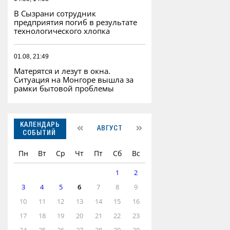
В Сызрани сотрудник
предприятия погиб в результате
технологического хлопка
01.08, 21:49
Матерятся и лезут в окна.
Ситуация на Монгоре вышла за
рамки бытовой проблемы
КАЛЕНДАРЬ
АВГУСТ
СОБЫТИЙ
Пн
Вт
Ср
Чт
Пт
Сб
Вс
1
2
3
4
5
6
7
8
9
10
11
12
13
14
15
16
17
18
19
20
21
22
23