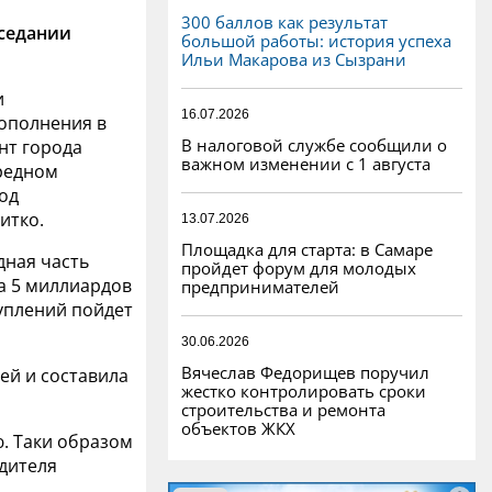
300 баллов как результат
аседании
большой работы: история успеха
Ильи Макарова из Сызрани
и
16.07.2026
ополнения в
В налоговой службе сообщили о
нт города
важном изменении с 1 августа
редном
од
итко.
13.07.2026
Площадка для старта: в Самаре
дная часть
пройдет форум для молодых
а 5 миллиардов
предпринимателей
уплений пойдет
30.06.2026
Вячеслав Федорищев поручил
ей и составила
жестко контролировать сроки
строительства и ремонта
объектов ЖКХ
. Таки образом
одителя