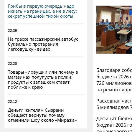
Грибы в первую очередь надо
искать на границах, а не в лесу:
секрет успешной тихой охоты
22:39
На трассе пассажирский автобус
буквально протаранил
легковушку - видео
22:28
Благодаря соб
Товары - ловушки или почему в
бюджета 2026 г
магазинах полупустые полки:
продукты с запашком ставят
726 миллионов
поближе к краю
на ремонт доро
Расходная част
22:12
5 миллиардов 
Деньги жителям Сызрани
обещают вернуть: почему
Дефицит бюдже
отменили шоу около «Миража»
бюджет 2026 го
финансового у