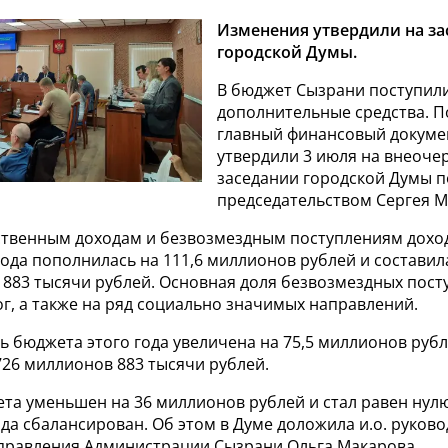
Изменения утвердили на з
городской Думы.
В бюджет Сызрани поступил
дополнительные средства. П
главный финансовый докуме
утвердили 3 июля на внеоче
заседании городской Думы п
председательством Сергея М
ственным доходам и безвозмездным поступлениям дохо
ода пополнилась на 111,6 миллионов рублей и составил
 883 тысячи рублей. Основная доля безвозмездных пост
г, а также на ряд социально значимых направлений.
ь бюджета этого года увеличена на 75,5 миллионов рубл
726 миллионов 883 тысячи рублей.
та уменьшен на 36 миллионов рублей и стал равен нулю
да сбалансирован. Об этом в Думе доложила и.о. руков
правления Администрации Сызрани Ольга Макарова.