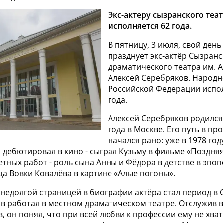
Экс-актеру сызранского теат
исполняется 62 года.
В пятницу, 3 июля, свой ден
празднует экс‑актёр Сызранс
драматического театра им. А.
Алексей Серебряков. Народн
Российской Федерации испо
года.
Алексей Серебряков родился
года в Москве. Его путь в пр
начался рано: уже в 1978 год
 дебютировал в кино - сыграл Кузьму в фильме «Поздняя
етных работ - роль сына Анны и Фёдора в детстве в эпо
ца Вовки Ковалёва в картине «Алые погоны».
 недолгой страницей в биографии актёра стал период в 
ов работал в местном драматическом театре. Отслужив 
, он понял, что при всей любви к профессии ему не хват