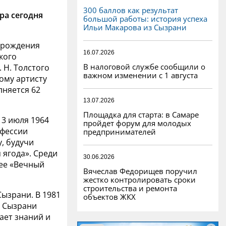
300 баллов как результат
ра сегодня
большой работы: история успеха
Ильи Макарова из Сызрани
ь рождения
16.07.2026
кого
В налоговой службе сообщили о
 Н. Толстого
важном изменении с 1 августа
ому артисту
лняется 62
13.07.2026
Площадка для старта: в Самаре
 3 июля 1964
пройдет форум для молодых
офессии
предпринимателей
у, будучи
 ягода». Среди
30.06.2026
пее «Вечный
Вячеслав Федорищев поручил
жестко контролировать сроки
строительства и ремонта
Сызрани. В 1981
объектов ЖКХ
в Сызрани
ает знаний и