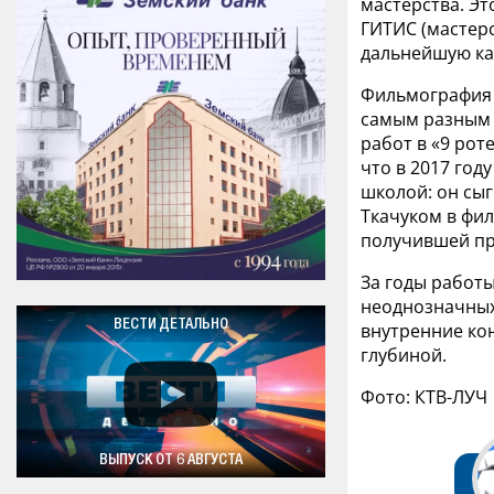
мастерства. Эт
ГИТИС (мастерс
дальнейшую ка
Фильмография 
самым разным о
работ в «9 рот
что в 2017 год
школой: он сы
Ткачуком в фил
получившей пр
За годы работы
неоднозначных 
ВЕСТИ ДЕТАЛЬНО
внутренние ко
глубиной.
Фото: КТВ-ЛУЧ
ВЫПУСК ОТ 6 АВГУСТА