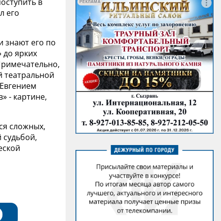
поступить в
РЕКЛАМА
л его
 знают его по
 до ярких
 Примечательно,
ой театральной
 Евгением
» - картине,
ся сложных,
 судьбой,
еской