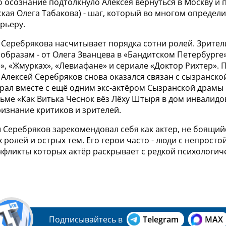
о осознание подтолкнуло Алексея вернуться в Москву и 
кая Олега Табакова) - шаг, который во многом определи
рьеру.
Серебрякова насчитывает порядка сотни ролей. Зрители
бразам - от Олега Званцева в «Бандитском Петербурге»
е», «Жмурках», «Левиафане» и сериале «Доктор Рихтер».
у Алексей Серебряков снова оказался связан с сызранск
грал вместе с ещё одним экс‑актёром Сызранской драмы
ьме «Как Витька Чеснок вёз Лёху Штыря в дом инвалидов
изнание критиков и зрителей.
 Серебряков зарекомендовал себя как актер, не боящий
ролей и острых тем. Его герои часто - люди с непростой
нфликты которых актёр раскрывает с редкой психологич
Подписывайтесь в
Telegram
MAX