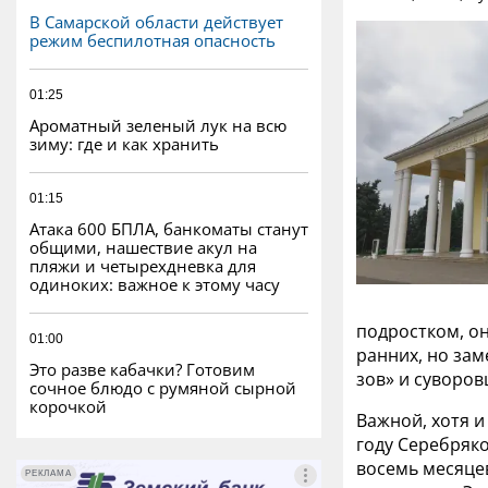
В Самарской области действует
режим беспилотная опасность
01:25
Ароматный зеленый лук на всю
зиму: где и как хранить
01:15
Атака 600 БПЛА, банкоматы станут
общими, нашествие акул на
пляжи и четырехдневка для
одиноких: важное к этому часу
подростком, он
01:00
ранних, но зам
Это разве кабачки? Готовим
зов» и суворов
сочное блюдо с румяной сырной
корочкой
Важной, хотя и
году Серебряк
восемь месяцев
РЕКЛАМА
РЕКЛАМА