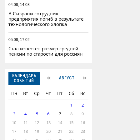
04.08, 14:08
В Сызрани сотрудник
предприятия погиб в результате
технологического хлопка
05.08, 17:02
Стал известен размер средней
пенсии по старости для россиян
КАЛЕНДАРЬ
АВГУСТ
СОБЫТИЙ
Пн
Вт
Ср
Чт
Пт
Сб
Вс
1
2
3
4
5
6
7
8
9
10
11
12
13
14
15
16
17
18
19
20
21
22
23