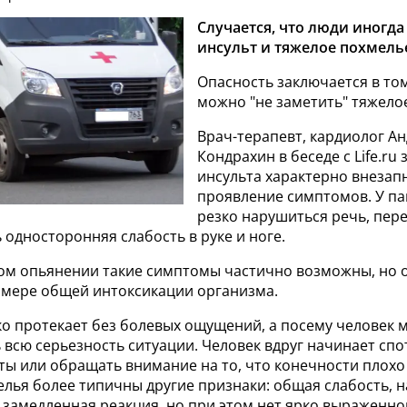
Случается, что люди иногда
инсульт и тяжелое похмель
Опасность заключается в том
можно "не заметить" тяжело
Врач-терапевт, кардиолог А
Кондрахин в беседе с Life.ru 
инсульта характерно внезап
проявление симптомов. У п
резко нарушиться речь, пер
 односторонняя слабость в руке и ноге.
ом опьянении такие симптомы частично возможны, но 
 мере общей интоксикации организма.
ко протекает без болевых ощущений, а посему человек 
всю серьезность ситуации. Человек вдруг начинает спо
ы или обращать внимание на то, что конечности плохо
елья более типичны другие признаки: общая слабость, 
 замедленная реакция, но при этом нет ярко выраженно