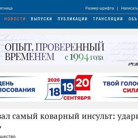
Пятница
Размер шрифта
|
Написать
НОВОСТИ
ВЫПУСКИ
ПУБЛИКАЦИИ
ТРАНСЛЯЦИИ
ОБЪ
вал самый коварный инсульт: удари
ь
бщество