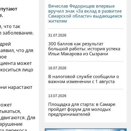
Вячеслав Федорищев впервые
 путают
вручил знак «За вклад в развитие
е.
Самарской области» выдающимся
жителям
, что так
е заболевание.
31.07.2026
300 баллов как результат
ндрей
большой работы: история успеха
заявил, что для
Ильи Макарова из Сызрани
ное
ациента может
16.07.2026
екоситься лицо
В налоговой службе сообщили о
важном изменении с 1 августа
они нарастают
13.07.2026
Площадка для старта: в Самаре
может
пройдет форум для молодых
тыкаться,
предпринимателей
 двигаются. Для
нарушение
го перекоса