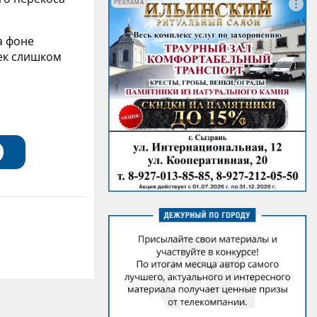
РЕКЛАМА
а фоне
ек слишком