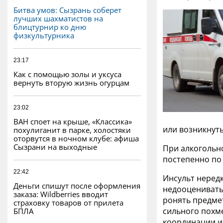
Битва умов: Сызрань соберет
лучших шахматистов на
блицтурнир ко дню
физкультурника
23:17
Как с помощью золы и уксуса
вернуть вторую жизнь огурцам
23:02
ВАН споет на крыше, «Классика»
или возникнуть
похулиганит в парке, холостяки
оторвутся в ночном клубе: афиша
Сызрани на выходные
При алкогольн
постепенно по
22:42
Инсульт неред
Деньги спишут после оформления
недооценивать 
заказа: Wildberries вводит
ронять предмет
страховку товаров от прилета
сильного похм
БПЛА
координации и