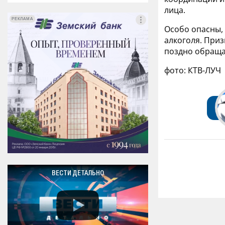
лица.
РЕКЛАМА
РЕКЛАМА
Особо опасны, 
алкоголя. При
поздно обраща
фото: КТВ-ЛУЧ
ВЕСТИ ДЕТАЛЬНО