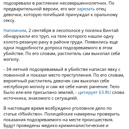
подозревали в растлении несовершеннолетних. По
предварительной версии, его мог
зарезать
отец
девочки, которую погибший принуждал к оральному
сексу.
Напомним
, 2 сентября в лесополосе у поселка Винтай
обнаружили его труп, на теле которого нашли одну
колото-резаную рану в районе груди.
Появились еще
одни подробности допроса подозреваемого
в этом
убийстве. По его словам, растлитель сам выкопал себе
могилу.
- 34-летний подозреваемый в убийстве написал явку с
повинной и показал место преступления. По его словам,
вероятный растлитель девочек сам выкопал себе
неглубокую могилу и сам же себе нанес ранение. Тело
было еле-еле присыпано землей, -
цитирует 63.RU
слова
источника, знакомого с ситуацией.
В настоящее время возбуждено уголовное дело по
статье «Убийство». Полицейские намерены проверить
показания подозреваемого на месте происшествия.
Будут проведены медико-криминалистические и