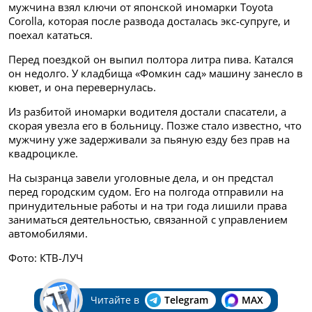
мужчина взял ключи от японской иномарки Toyota
Corolla, которая после развода досталась экс-супруге, и
поехал кататься.
Перед поездкой он выпил полтора литра пива. Катался
он недолго. У кладбища «Фомкин сад» машину занесло в
кювет, и она перевернулась.
Из разбитой иномарки водителя достали спасатели, а
скорая увезла его в больницу. Позже стало известно, что
мужчину уже задерживали за пьяную езду без прав на
квадроцикле.
На сызранца завели уголовные дела, и он предстал
перед городским судом. Его на полгода отправили на
принудительные работы и на три года лишили права
заниматься деятельностью, связанной с управлением
автомобилями.
Фото: КТВ-ЛУЧ
Читайте в
Telegram
MAX