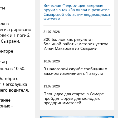
Вячеслав Федорищев впервые
сти
вручил знак «За вклад в развитие
Самарской области» выдающимся
жителям
ля в
регистрировано
31.07.2026
овек и 1 погиб.
300 баллов как результат
 Сызрани.
большой работы: история успеха
Ильи Макарова из Сызрани
Монгоре
16.07.2026
-ЛУЧ
шла в 10.50.
В налоговой службе сообщили о
важном изменении с 1 августа
Октября с
. Легковушка
13.07.2026
него водителя.
Площадка для старта: в Самаре
пройдет форум для молодых
Ранее
предпринимателей
рные -