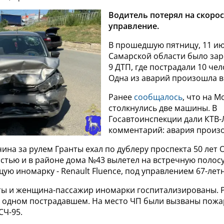
Водитель потерял на скоро
управление.
В прошедшую пятницу, 11 ию
Самарской области было за
9 ДТП, где пострадали 10 чел
Одна из аварий произошла в
Ранее
сообщалось
, что на 
столкнулись две машины. В
Госавтоинспекции дали КТВ
комментарий: авария произо
ина за рулем Гранты ехал по дублеру проспекта 50 лет 
стью и в районе дома №43 вылетел на встречную полосу
щую иномарку - Renault Fluence, под управлением 67-лет
ты и женщина-пассажир иномарки госпитализированы. 
 одном пострадавшем. На место ЧП были вызваны пожа
СЧ-95.