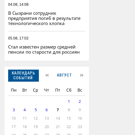
04.08, 14:08
В Сызрани сотрудник
предприятия погиб в результате
технологического хлопка
05.08, 17:02
Стал известен размер средней
пенсии по старости для россиян
КАЛЕНДАРЬ
АВГУСТ
СОБЫТИЙ
Пн
Вт
Ср
Чт
Пт
Сб
Вс
1
2
3
4
5
6
7
8
9
10
11
12
13
14
15
16
17
18
19
20
21
22
23