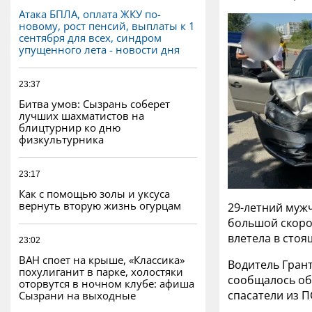
Атака БПЛА, оплата ЖКУ по-
новому, рост пенсий, выплаты к 1
сентября для всех, синдром
упущенного лета - новости дня
23:37
Битва умов: Сызрань соберет
лучших шахматистов на
блицтурнир ко дню
физкультурника
23:17
Как с помощью золы и уксуса
вернуть вторую жизнь огурцам
29-летний мужч
большой скоро
влетела в стоя
23:02
ВАН споет на крыше, «Классика»
Водитель Гран
похулиганит в парке, холостяки
сообщалось об
оторвутся в ночном клубе: афиша
спасатели из П
Сызрани на выходные