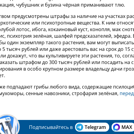
акация, чубушник и бузина чёрная приманивают тлю.
твом предусмотрены штрафы за наличие на участках ра
ркотические или психотропные вещества. К ним относя
олубой лотос, ибога, кокаиновый куст, конопля, мак сно
с, психотрия зелёная, шалфей предсказателей, эфедра. 
 бы один экземпляр такого растения, вам могут выписат
 5 тысяч рублей или даже арестовать вас на срок до 15 с
и докажут, что вы культивируете эти растения, то, согла
наказать штрафом до 300 тысяч рублей или посадить на ср
вирования в особо крупном размере владельцу дачи гро
ет.
кже подпадают грибы любого вида, содержащие псилоци
 мухоморы, сенные навозники, строфария зелёная,
перед
Подписывайтесь в
Telegram
MAX