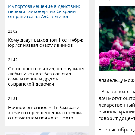
Импортозамещение в действии:
первый гайковерт из Сызрани
отправится на АЭС в Египет
22:02
Кому дадут выходной 1 сентября:
юрист назвал счастливчиков
21:42
Он не просто выжил, он научился
любить: как кот без лап стал
самым верным другом
владельцу мож
сызранской девочки
- В зависимост
дач могут оштр
21:31
лекарственный,
Ночное огненное ЧП в Сызрани:
вьюнок, крапив
хозяин сгоревшего дома сообщил
о возможном поджоге – фото
говорит доцен
Учёные обраща