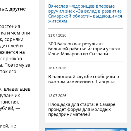
Вячеслав Федорищев впервые
ье, другие -
вручил знак «За вклад в развитие
Самарской области» выдающимся
жителям
 растения
тка и чем они
31.07.2026
к, сорняки
300 баллов как результат
дителей и
большой работы: история успеха
ажается на
Ильи Макарова из Сызрани
 сорняков
. Поэтому за
16.07.2026
ток его
В налоговой службе сообщили о
важном изменении с 1 августа
к, владельцев
одуванчик
13.07.2026
твистая,
Площадка для старта: в Самаре
рублей, —
пройдет форум для молодых
предпринимателей
ией, не