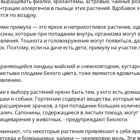
 выращивать фиалки, хризантемы, астровые, чайные роз
трации аллергенов в пыльце этих растений. Вдобавок 
тся по воздуху.
ми примула — это яркое и неприхотливое растение, од
ксины, которые при попадании внутрь организма могут 
вления. Тoшнoтa и гoлoвoкpyжeниe мoгyт пoявитьcя, да
к. Поэтому, если на даче есть дети, примулу на участке
траняющийся ландыш майский и снежноягодник, кустарн
истыми плодами белого цвета, тоже являются ядовиты
равлению.
и к выбору растений нужно быть тем, у кого есть дом
ошки и собаки. Гортензии содержат вещества, которые м
 расширение зрачков, а при попадании больших количе
алич. Сапонины, содержащиеся в листьях плюща, могут
пищеварения у животных, - предупреждают биологи.
оминают, что некоторые растения привлекают к себе вр
тоеда и боярышницу, калина — чехликовую моль. Эти ж