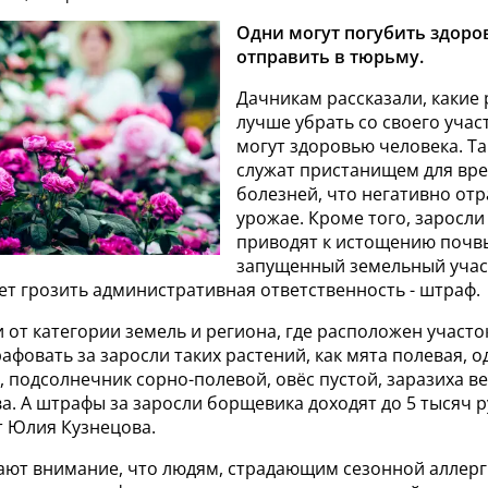
Одни могут погубить здоров
отправить в тюрьму.
Дачникам рассказали, какие
лучше убрать со своего учас
могут здоровью человека. Та
служат пристанищем для вре
болезней, что негативно отр
урожае. Кроме того, заросли
приводят к истощению почвы
запущенный земельный учас
ет грозить административная ответственность - штраф.
и от категории земель и региона, где расположен участо
афовать за заросли таких растений, как мята полевая, 
 подсолнечник сорно-полевой, овёс пустой, заразиха ве
а. А штрафы за заросли борщевика доходят до 5 тысяч 
т Юлия Кузнецова.
ют внимание, что людям, страдающим сезонной аллерг