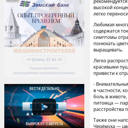
рекомендуется
РЕКЛАМА
РЕКЛАМА
высокой концен
легко переноси
Любимая многи
содержатся то
симптомы отра
понюxaть цвето
выращивать.
Легко распрос
красивыми пуш
привести к от
- Внимательным
ВЕСТИ ДЕТАЛЬНО
в частности, к
боль в животе,
питомца — пар
расстройства 
Также они нап
ВЫПУСК ОТ 6 АВГУСТА
Черёмуха — цве