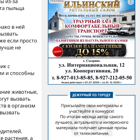
ы из-за
РЕКЛАМА
эта пыльца
нако в ней
вызвать
же если просто
 лучше не
ик с
ми и способны
ашние животные,
огут вызвать
ств в организм
 вызвать
едителей.
е растения, а