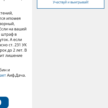
стений,
тся ипомея
творный,
Если на вашей
ь штраф в
уток. А если
сно ст. 231 УК
ок до 2 лет. В
зит лишение
бин и
ает
Аиф.Дача.