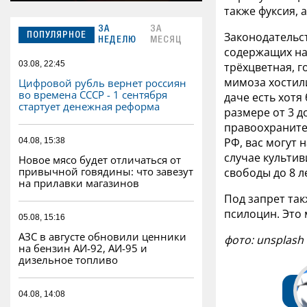
также фуксия, 
ЗА
ЗА
Законодательс
ПОПУЛЯРНОЕ
НЕДЕЛЮ
МЕСЯЦ
содержащих на
03.08, 22:45
трёхцветная, г
мимоза хостили
Цифровой рубль вернет россиян
во времена СССР - 1 сентября
даче есть хотя
стартует денежная реформа
размере от 3 до
правоохранител
РФ, вас могут 
04.08, 15:38
случае культи
Новое мясо будет отличаться от
привычной говядины: что завезут
свободы до 8 л
на прилавки магазинов
Под запрет та
псилоцин. Это
05.08, 15:16
АЗС в августе обновили ценники
фото:
unsplash
на бензин АИ-92, АИ-95 и
дизельное топливо
04.08, 14:08