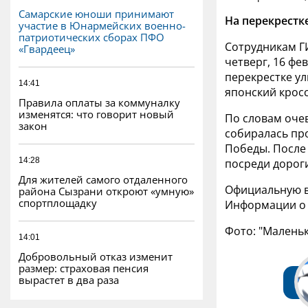
Самарские юноши принимают
На перекрестк
участие в Юнармейских военно-
патриотических сборах ПФО
Сотрудникам ГИ
«Гвардеец»
четверг, 16 фе
перекрестке ул
14:41
японский кросс
Правила оплаты за коммуналку
изменятся: что говорит новый
По словам очев
закон
собиралась про
Победы. После 
14:28
посреди дорог
Для жителей самого отдаленного
Официальную в
района Сызрани откроют «умную»
спортплощадку
Информации о 
Фото: "Малень
14:01
Добровольный отказ изменит
размер: страховая пенсия
вырастет в два раза