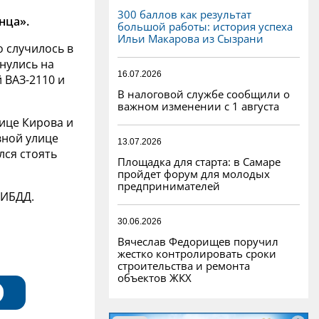
300 баллов как результат
нца».
большой работы: история успеха
Ильи Макарова из Сызрани
о случилось в
кнулись на
16.07.2026
 ВАЗ-2110 и
В налоговой службе сообщили о
важном изменении с 1 августа
лице Кирова и
вной улице
13.07.2026
лся стоять
Площадка для старта: в Самаре
пройдет форум для молодых
предпринимателей
ГИБДД.
30.06.2026
Вячеслав Федорищев поручил
жестко контролировать сроки
строительства и ремонта
объектов ЖКХ