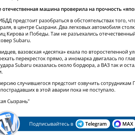
е отечественная машина проверила на прочность «япо
БДД предстоит разобраться в обстоятельствах того, чт
враля, в центре Сызрани. Два легковых автомобиля стол
иц Кирова и Победы. Там не разъехались отечественный
овер Subaru.
идцев, вазовская «десятка» ехала по второстепенной у
ехать перекресток прямо, а иномарка двигалась по гла
удара Subaru оказалась около бордюра, а ВАЗ так и оста
и.
ерсию случившегося предстоит озвучить сотрудникам 
пострадавших в этой аварии пока не поступало.
кая Сызрань"
Подписывайтесь в
Telegram
MAX