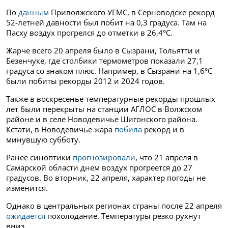
По
данным
Приволжского УГМС, в Серноводске рекорд
52-летней давности был побит на 0,3 градуса. Там на
Пасху воздух прогрелся до отметки в 26,4°С.
Жарче всего 20 апреля было в Сызрани, Тольятти и
Безенчуке, где столбики термометров показали 27,1
градуса со знаком плюс. Например, в Сызрани на 1,6°С
были побиты рекорды 2012 и 2024 годов.
Также в воскресенье температурные рекорды прошлых
лет были перекрыты на станции АГЛОС в Волжском
районе и в селе Новодевичье Шигонского района.
Кстати, в Новодевичье жара
побила
рекорд и в
минувшую субботу.
Ранее синоптики
прогнозировали
, что 21 апреля в
Самарской области днем воздух прогреется до 27
градусов. Во вторник, 22 апреля, характер погоды не
изменится.
Однако в центральных регионах страны после 22 апреля
ожидается
похолодание. Температуры резко рухнут
вниз.