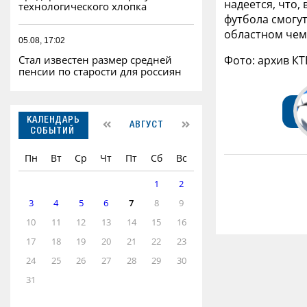
надеется, что,
технологического хлопка
футбола смогут
областном чем
05.08, 17:02
Фото: архив К
Стал известен размер средней
пенсии по старости для россиян
КАЛЕНДАРЬ
АВГУСТ
СОБЫТИЙ
Пн
Вт
Ср
Чт
Пт
Сб
Вс
1
2
3
4
5
6
7
8
9
10
11
12
13
14
15
16
17
18
19
20
21
22
23
24
25
26
27
28
29
30
31