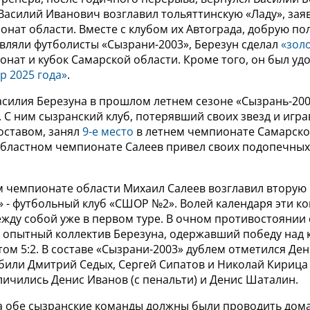
Василий Иванович возглавил тольяттинскую «Ладу», зая
онат области. Вместе с клубом их Автограда, добрую по
вляли футболисты «Сызрани-2003», Березун сделал
«зол
нат и кубок Самарской области. Кроме того, он был уд
р 2025 года»
.
асилия Березуна в прошлом летнем сезоне «Сызрань-200
 С ним сызранский клуб, потерявший своих звезд и игр
ставом, занял
9-е место
в летнем чемпионате Самарской
областном чемпионате Салеев привел своих подопечных
м чемпионате области Михаил Салеев возглавил вторую
» - футбольный клуб «СШОР №2». Волей календаря эти к
ежду собой уже в первом туре. В очном противостоянии
е опытный коллектив Березуна, одержавший победу над
том 5:2. В составе «Сызрани-2003» дублем отметился Ден
били Дмитрий Седых, Сергей Сипатов и Николай Кирица (
ичились Денис Иванов (с пенальти) и Денис Шаталин.
ра обе сызранские команды должны были проводить дома