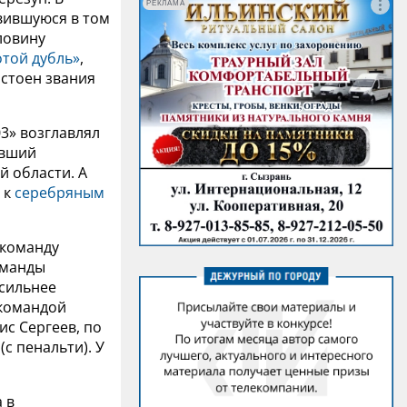
РЕКЛАМА
вившуюся в том
ловину
отой дубль»
,
остоен звания
3» возглавлял
авший
 области. А
 к
серебряным
 команду
оманды
 сильнее
 командой
ис Сергеев, по
с пенальти). У
 в