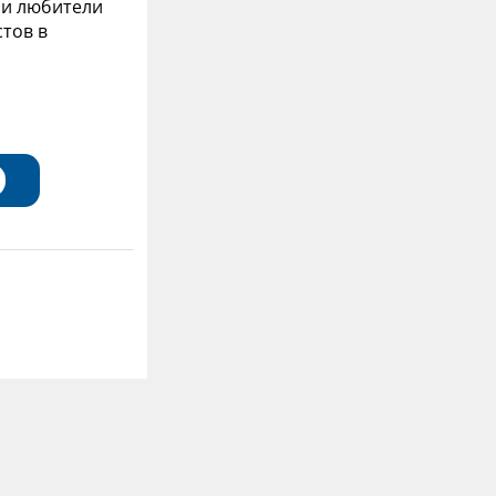
, и любители
тов в