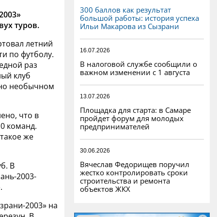
300 баллов как результат
2003»
большой работы: история успеха
вух туров.
Ильи Макарова из Сызрани
ртовал летний
16.07.2026
и по футболу.
В налоговой службе сообщили о
едной раз
важном изменении с 1 августа
ный клуб
ьно необычном
13.07.2026
Площадка для старта: в Самаре
ено, что в
пройдет форум для молодых
0 команд.
предпринимателей
(такое же
30.06.2026
Вячеслав Федорищев поручил
б. В
жестко контролировать сроки
ань-2003-
строительства и ремонта
.
объектов ЖКХ
зрани-2003» на
ерезун. В