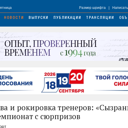
Пятница
Размер шрифта
|
Написать
НОВОСТИ
ВЫПУСКИ
ПУБЛИКАЦИИ
ТРАНСЛЯЦИИ
ОБЪ
ава и рокировка тренеров: «Сызран
емпионат с сюрпризов
порт