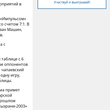
оприятий в
м «Импульсом»
о счетом 7:1. В
Иван Машин,
в.
а с
 таблице с 6
ше оппонентов
и чапаевский
одну игру,
блицы.
ома примет
арской
 прошлом
Сызрани-2003»