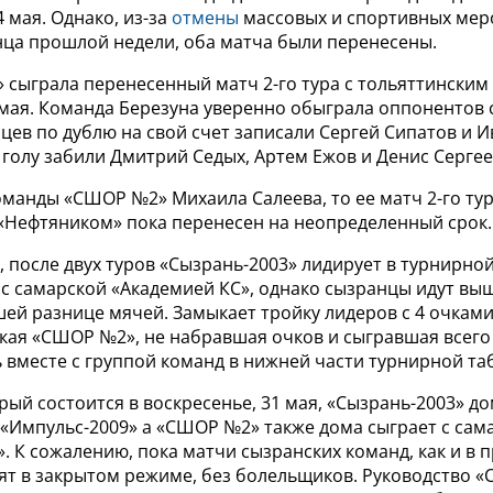
4 мая. Однако, из-за
отмены
массовых и спортивных мер
нца прошлой недели, оба матча были перенесены.
» сыграла перенесенный матч 2-го тура с тольяттински
 мая. Команда Березуна уверенно обыграла оппонентов с
цев по дублю на свой счет записали Сергей Сипатов и 
голу забили Дмитрий Седых, Артем Ежов и Денис Сергее
оманды «СШОР №2» Михаила Салеева, то ее матч 2-го тур
«Нефтяником» пока перенесен на неопределенный срок.
 после двух туров «Сызрань-2003» лидирует в турнирной
 с самарской «Академией КС», однако сызранцы идут вы
шей разнице мячей. Замыкает тройку лидеров с 4 очкам
кая «СШОР №2», не набравшая очков и сыгравшая всего 
 вместе с группой команд в нижней части турнирной та
орый состоится в воскресенье, 31 мая, «Сызрань-2003» д
 «Импульс-2009» а «СШОР №2» также дома сыграет с сам
. К сожалению, пока матчи сызранских команд, как и в
ят в закрытом режиме, без болельщиков. Руководство «