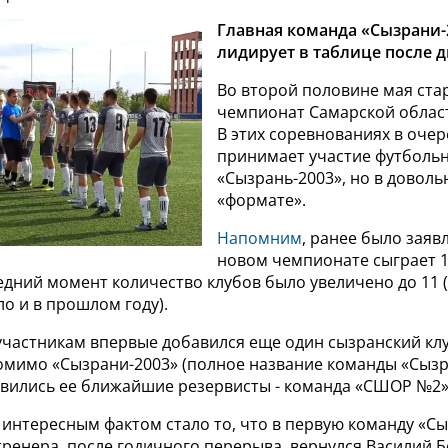
Главная команда «Сызрани-
лидирует в таблице после д
Во второй половине мая ста
чемпионат Самарской област
В этих соревнованиях в очер
принимает участие футболь
«Сызрань-2003», но в довол
«формате».
Напомним
, ранее было заявл
новом чемпионате сыграет 1
едний момент количество клубов было увеличено до 11 
о и в прошлом году).
участникам впервые добавился еще один сызранский клу
омимо «Сызрани-2003» (полное название команды «Сызр
вились ее ближайшие резервисты - команда «СШОР №2»
интересным фактом стало то, что в первую команду «Сы
тренера, после годичного перерыва, вернулся Василий Б