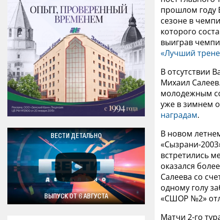
прошлом году 
сезоне в чемпи
которого соста
выиграв чемпио
«Лучший трене
В отсутствии В
Михаил Салеев.
молодежным со
уже в зимнем 
наградам
.
В новом летне
ВЕСТИ ДЕТАЛЬНО
«Сызрани-2003
встретились м
оказался боле
Салеева со сче
одному голу за
«СШОР №2» отл
ВЫПУСК ОТ 6 АВГУСТА
Матчи 2-го ту