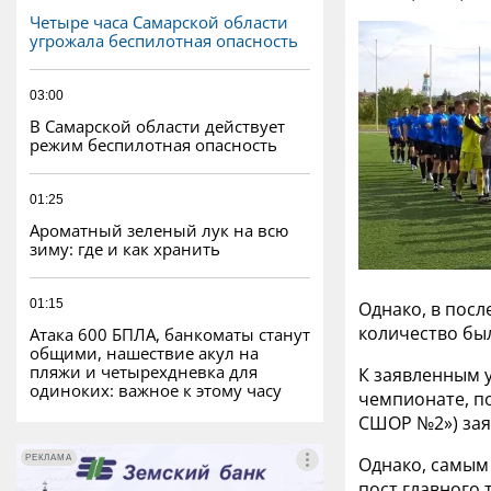
Четыре часа Самарской области
угрожала беспилотная опасность
03:00
В Самарской области действует
режим беспилотная опасность
01:25
Ароматный зеленый лук на всю
зиму: где и как хранить
01:15
Однако, в посл
количество был
Атака 600 БПЛА, банкоматы станут
общими, нашествие акул на
пляжи и четырехдневка для
К заявленным 
одиноких: важное к этому часу
чемпионате, п
СШОР №2») зая
РЕКЛАМА
РЕКЛАМА
Однако, самым 
пост главного 