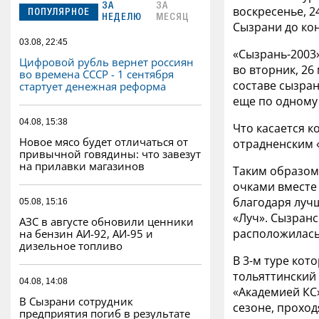
ЗА
ЗА
воскресенье, 2
ПОПУЛЯРНОЕ
НЕДЕЛЮ
МЕСЯЦ
Сызрани до ко
03.08, 22:45
«Сызрань-2003
Цифровой рубль вернет россиян
во вторник, 26
во времена СССР - 1 сентября
составе сызран
стартует денежная реформа
еще по одному 
04.08, 15:38
Что касается к
Новое мясо будет отличаться от
отрадненским 
привычной говядины: что завезут
на прилавки магазинов
Таким образом,
очками вместе
благодаря луч
05.08, 15:16
«Луч». Сызранс
АЗС в августе обновили ценники
расположилась
на бензин АИ-92, АИ-95 и
дизельное топливо
В 3-м туре кот
тольяттинский
04.08, 14:08
«Академией КС»
В Сызрани сотрудник
сезоне, проход
предприятия погиб в результате