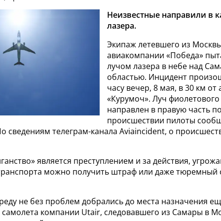
Неизвестные направили в к
лазера.
Экипаж летевшего из Москв
авиакомпании «Победа» пыт
лучом лазера в небе над Са
областью. Инцидент произо
часу вечер, 8 мая, в 30 км от
«Курумоч». Луч фиолетового
направлен в правую часть п
происшествии пилоты сооб
о сведениям телеграм-канала Aviaincident, о происшес
ганство» является преступлением и за действия, угро
транспорта можно получить штраф или даже тюремный с
среду не без проблем добрались до места назначения ещ
 самолета компании Utair, следовавшего из Самары в Мо