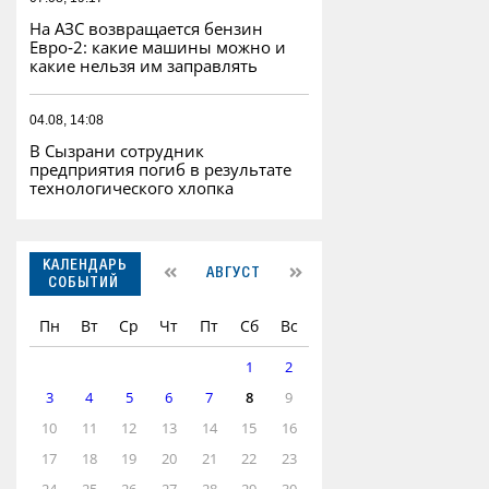
На АЗС возвращается бензин
Евро‑2: какие машины можно и
какие нельзя им заправлять
04.08, 14:08
В Сызрани сотрудник
предприятия погиб в результате
технологического хлопка
КАЛЕНДАРЬ
АВГУСТ
СОБЫТИЙ
Пн
Вт
Ср
Чт
Пт
Сб
Вс
1
2
3
4
5
6
7
8
9
10
11
12
13
14
15
16
17
18
19
20
21
22
23