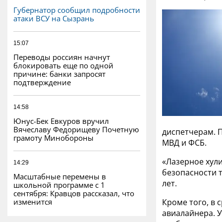
Губернатор сообщил подробности
атаки ВСУ на Сызрань
15:07
Переводы россиян начнут
блокировать еще по одной
причине: банки запросят
подтверждение
14:58
Юнус-Бек Евкуров вручил
Вячеславу Федорищеву Почетную
диспетчерам. П
грамоту Минобороны
МВД и ФСБ.
«Лазерное хули
14:29
безопасности 
Масштабные перемены в
лет.
школьной программе с 1
сентября: Кравцов рассказал, что
изменится
Кроме того, в 
авиалайнера. У