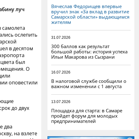
Вячеслав Федорищев впервые
абину луч
вручил знак «За вклад в развитие
Самарской области» выдающимся
жителям
ы самолета
ались ослепить
31.07.2026
марской
300 баллов как результат
шел в десятом
большой работы: история успеха
 аэропорта
Ильи Макарова из Сызрани
 цвета был
омещения. О
16.07.2026
щили
В налоговой службе сообщили о
твии оповестили
важном изменении с 1 августа
жающие
13.07.2026
рок до двух
Площадка для старта: в Самаре
пройдет форум для молодых
предпринимателей
е два
скву, на взлете