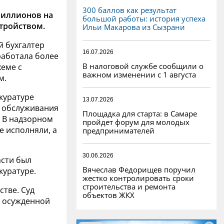
300 баллов как результат
миллионов на
большой работы: история успеха
тройством.
Ильи Макарова из Сызрани
й бухгалтер
16.07.2026
работала более
В налоговой службе сообщили о
хеме с
важном изменении с 1 августа
м.
куратуре
13.07.2026
о обслуживания
Площадка для старта: в Самаре
. В надзорном
пройдет форум для молодых
е исполняли, а
предпринимателей
30.06.2026
асти был
Вячеслав Федорищев поручил
куратуре.
жестко контролировать сроки
строительства и ремонта
тве. Суд
объектов ЖКХ
с осужденной