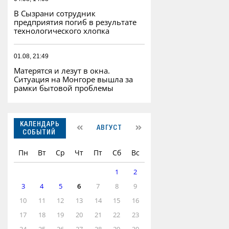
В Сызрани сотрудник
предприятия погиб в результате
технологического хлопка
01.08, 21:49
Матерятся и лезут в окна.
Ситуация на Монгоре вышла за
рамки бытовой проблемы
КАЛЕНДАРЬ
АВГУСТ
СОБЫТИЙ
Пн
Вт
Ср
Чт
Пт
Сб
Вс
1
2
3
4
5
6
7
8
9
10
11
12
13
14
15
16
17
18
19
20
21
22
23