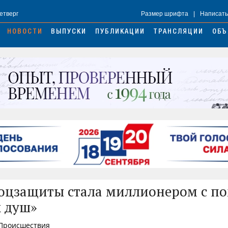
Четверг
Размер шрифта
|
Написать
НОВОСТИ
ВЫПУСКИ
ПУБЛИКАЦИИ
ТРАНСЛЯЦИИ
ОБЪ
соцзащиты стала миллионером с 
 душ»
 Происшествия