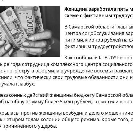
Женщина заработала пять 
схеме с фиктивным трудоус
В Самарской области главны
центра соцобслуживания за
пяти миллионов рублей на с
фиктивным трудоустройство
Как сообщили КТВ-ЛУЧ в про
етыре года сотрудница комплексного центра социальног
точного округа оформила в учреждение восемь граждан
нили, что фактически свои трудовые обязанности они н
лучала главбух.
е незаконных действий женщины бюджету Самарской обл
 на общую сумму более 5 млн рублей, - отметили в про
скрылась, против женщины возбудили дело о мошенничес
 к четырем годам колонии общего режима. Кроме того, 
у причиненного ущерба.