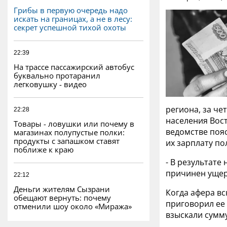
Грибы в первую очередь надо
искать на границах, а не в лесу:
секрет успешной тихой охоты
22:39
На трассе пассажирский автобус
буквально протаранил
легковушку - видео
региона, за ч
22:28
населения Вос
Товары - ловушки или почему в
ведомстве пояс
магазинах полупустые полки:
продукты с запашком ставят
их зарплату по
поближе к краю
- В результат
причинен ущерб
22:12
Деньги жителям Сызрани
Когда афера в
обещают вернуть: почему
приговорил ее
отменили шоу около «Миража»
взыскали сумм