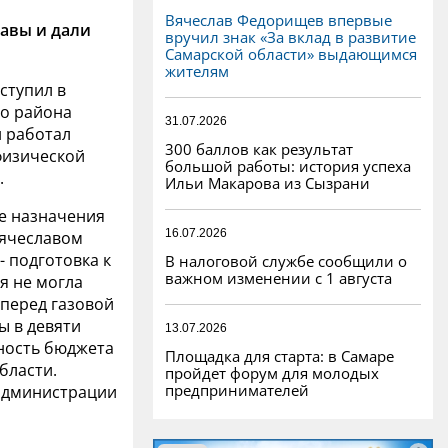
Вячеслав Федорищев впервые
лавы и дали
вручил знак «За вклад в развитие
Самарской области» выдающимся
жителям
ступил в
го района
31.07.2026
н работал
300 баллов как результат
физической
большой работы: история успеха
.
Ильи Макарова из Сызрани
е назначения
16.07.2026
Вячеславом
 подготовка к
В налоговой службе сообщили о
важном изменении с 1 августа
я не могла
 перед газовой
ы в девяти
13.07.2026
нность бюджета
Площадка для старта: в Самаре
бласти.
пройдет форум для молодых
предпринимателей
 администрации