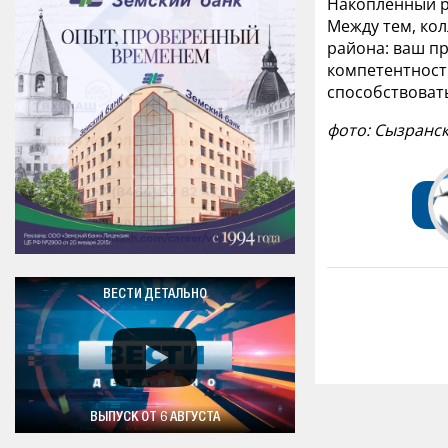
Накопленный р
Между тем, ко
района: ваш п
компетентност
способствоват
фото: Сызранс
ВЕСТИ ДЕТАЛЬНО
ВЫПУСК ОТ 6 АВГУСТА