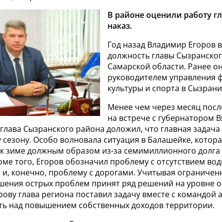
В районе оценили работу г
наказ.
Год назад Владимир Егоров в
должность главы Сызранско
Самарской области. Ранее о
руководителем управления 
культуры и спорта в Сызрани
Менее чем через месяц посл
на встрече с губернатором 
ава Сызранского района доложил, что главная задача -
сезону. Особо волновала ситуация в Балашейке, котора
 к зиме должным образом из-за семимиллионного долга
ме того, Егоров обозначил проблему с отсутствием вод
о и, конечно, проблему с дорогами. Учитывая ограниче
ешения острых проблем принят ряд решений на уровне о
рову глава региона поставил задачу вместе с командой
ть над повышением собственных доходов территории.