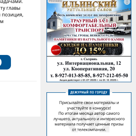
задачами.
РЕКЛАМА
ту главы
 позиция,
ем