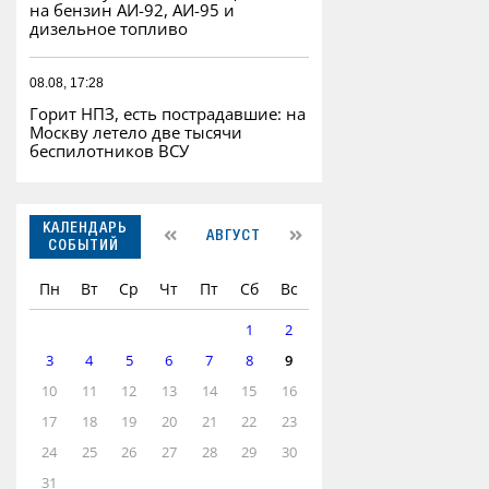
на бензин АИ-92, АИ-95 и
дизельное топливо
08.08, 17:28
Горит НПЗ, есть пострадавшие: на
Москву летело две тысячи
беспилотников ВСУ
КАЛЕНДАРЬ
АВГУСТ
СОБЫТИЙ
Пн
Вт
Ср
Чт
Пт
Сб
Вс
1
2
3
4
5
6
7
8
9
10
11
12
13
14
15
16
17
18
19
20
21
22
23
24
25
26
27
28
29
30
31