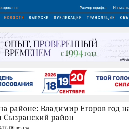
Воскресенье
Размер шрифта
|
Написать
НОВОСТИ
ВЫПУСКИ
ПУБЛИКАЦИИ
ТРАНСЛЯЦИИ
ОБЪ
на районе: Владимир Егоров год н
л Сызранский район
13:17, Общество