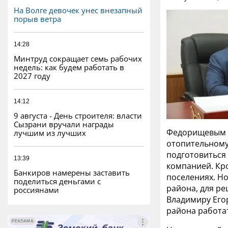
На Волге девочек унес внезапный
порыв ветра
14:28
Минтруд сокращает семь рабочих
недель: как будем работать в
2027 году
14:12
9 августа - День строителя: власти
Сызрани вручали награды
Федорищевым гл
лучшим из лучших
отопительному 
подготовиться
13:39
компанией. Кро
Банкиров намерены заставить
поселениях. Н
поделиться деньгами с
района, для р
россиянами
Владимиру Его
района работа
РЕКЛАМА
РЕКЛАМА