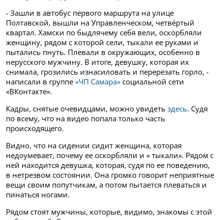
- Зашли в автобус первого маршрута на улице
Полтавской, вышли на Управленческом, четвёртый
квартал. Хамски по быдлячему себя вели, оскорбляли
женщину, рядом с которой сели, тыкали ее руками и
пытались пнуть. Плевали в окружающих, особенно в
нерусского мужчину. В итоге, девушку, которая их
снимала, грозились изнасиловать и перерезать горло, -
написали в группе
«ЧП Самара»
социальной сети
«ВКонтакте».
Кадры, снятые очевидцами, можно увидеть
здесь
. Судя
по всему, что на видео попала только часть
происходящего.
Видно, что на сидении сидит женщина, которая
недоумевает, почему ее оскорбляли и « тыкали». Рядом с
ней находится девушка, которая, судя по ее поведению,
в нетрезвом состоянии. Она громко говорит неприятные
вещи своим попутчикам, а потом пытается плеваться и
пинаться ногами.
Рядом стоят мужчины, которые, видимо, знакомы с этой