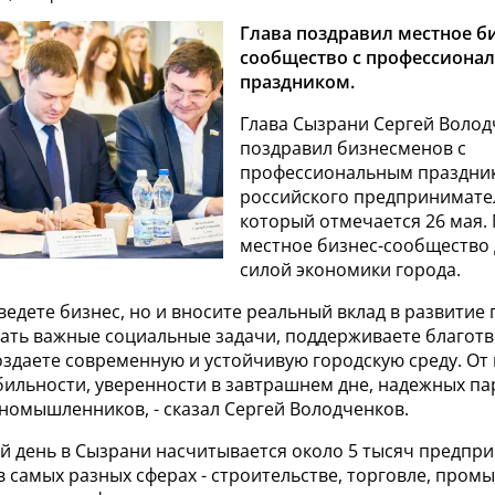
Глава поздравил местное би
сообщество с профессиона
праздником.
Глава Сызрани Сергей Волод
поздравил бизнесменов с
профессиональным праздник
российского предпринимате
который отмечается 26 мая.
местное бизнес-сообщество
силой экономики города.
 ведете бизнес, но и вносите реальный вклад в развитие 
ать важные социальные задачи, поддерживаете благот
здаете современную и устойчивую городскую среду. От
бильности, уверенности в завтрашнем дне, надежных па
номышленников, - сказал Сергей Володченков.
й день в Сызрани насчитывается около 5 тысяч предпр
 самых разных сферах - строительстве, торговле, пром