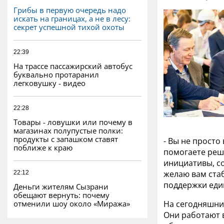
Грибы в первую очередь надо
искать на границах, а не в лесу:
секрет успешной тихой охоты
22:39
На трассе пассажирский автобус
буквально протаранил
легковушку - видео
22:28
Товары - ловушки или почему в
магазинах полупустые полки:
продукты с запашком ставят
- Вы не просто
поближе к краю
помогаете реш
инициативы, со
желаю вам ста
22:12
поддержки еди
Деньги жителям Сызрани
обещают вернуть: почему
отменили шоу около «Миража»
На сегодняшни
Они работают в