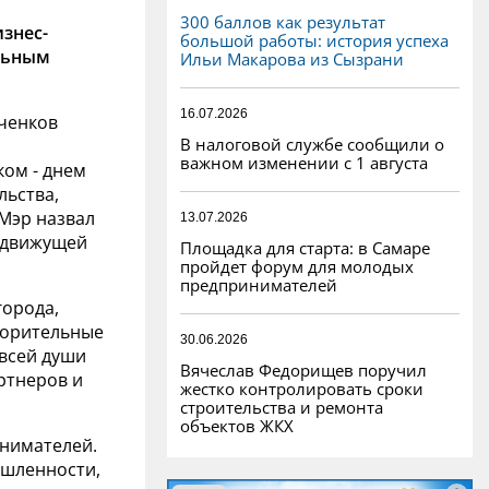
300 баллов как результат
знес-
большой работы: история успеха
льным
Ильи Макарова из Сызрани
16.07.2026
ченков
В налоговой службе сообщили о
важном изменении с 1 августа
ом - днем
льства,
 Мэр назвал
13.07.2026
 движущей
Площадка для старта: в Самаре
пройдет форум для молодых
предпринимателей
города,
ворительные
30.06.2026
 всей души
Вячеслав Федорищев поручил
ртнеров и
жестко контролировать сроки
строительства и ремонта
объектов ЖКХ
инимателей.
ышленности,