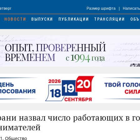
Четверг
Размер шрифта
|
Написать
НОВОСТИ
ВЫПУСКИ
ПУБЛИКАЦИИ
ТРАНСЛЯЦИИ
ОБЪ
ани назвал число работающих в г
нимателей
01, Общество