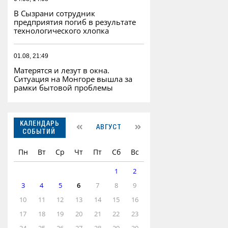
В Сызрани сотрудник
предприятия погиб в результате
технологического хлопка
01.08, 21:49
Матерятся и лезут в окна.
Ситуация на Монгоре вышла за
рамки бытовой проблемы
КАЛЕНДАРЬ
АВГУСТ
СОБЫТИЙ
Пн
Вт
Ср
Чт
Пт
Сб
Вс
1
2
3
4
5
6
7
8
9
10
11
12
13
14
15
16
17
18
19
20
21
22
23