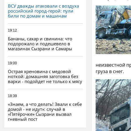
ВСУ дважды атаковали с воздуха
российский город-герой: пули
били по домам и машинам
19:12
Бананы, сахар и свинина: что
подорожало и подешевело в
магазинах Сызрани и Самары
19:00
неизвестной пр
груза в снег.
Острая хреновина с медовой
ноткой: домашняя заготовка без
варки - подойдет не только к мясу
18:39
«Знаем, а что делать! Звали к себе
домой - не идут»: случай в
«Пятёрочке» Сызрани вызвал
гневный пост