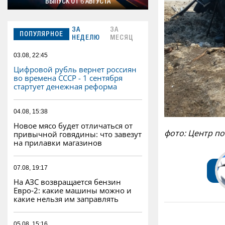
ВЫПУСК ОТ 6 АВГУСТА
ЗА
ЗА
ПОПУЛЯРНОЕ
НЕДЕЛЮ
МЕСЯЦ
03.08, 22:45
Цифровой рубль вернет россиян
во времена СССР - 1 сентября
стартует денежная реформа
04.08, 15:38
Новое мясо будет отличаться от
фото: Центр по
привычной говядины: что завезут
на прилавки магазинов
07.08, 19:17
На АЗС возвращается бензин
Евро‑2: какие машины можно и
какие нельзя им заправлять
05.08, 15:16