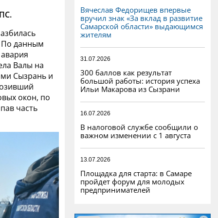
Вячеслав Федорищев впервые
ПС.
вручил знак «За вклад в развитие
Самарской области» выдающимся
разбилась
жителям
. По данным
, авария
31.07.2026
ела Валы на
300 баллов как результат
ами Сызрань и
большой работы: история успеха
возивший
Ильи Макарова из Сызрани
вых окон, по
ыпав часть
16.07.2026
В налоговой службе сообщили о
важном изменении с 1 августа
13.07.2026
Площадка для старта: в Самаре
пройдет форум для молодых
предпринимателей