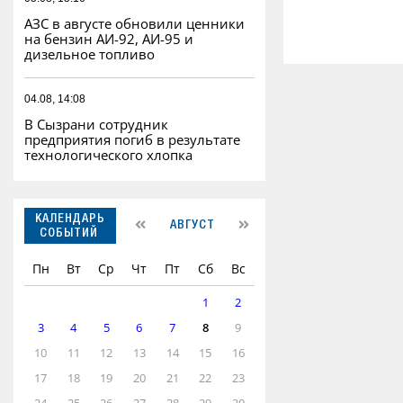
АЗС в августе обновили ценники
на бензин АИ-92, АИ-95 и
дизельное топливо
04.08, 14:08
В Сызрани сотрудник
предприятия погиб в результате
технологического хлопка
КАЛЕНДАРЬ
АВГУСТ
СОБЫТИЙ
Пн
Вт
Ср
Чт
Пт
Сб
Вс
1
2
3
4
5
6
7
8
9
10
11
12
13
14
15
16
17
18
19
20
21
22
23