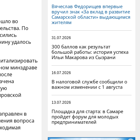
Вячеслав Федорищев впервые
вручил знак «За вклад в развитие
Самарской области» выдающимся
ошло во
жителям
ельства. По
сились
31.07.2026
чину удалось
300 баллов как результат
большой работы: история успеха
Ильи Макарова из Сызрани
спитализировать
ьном минздраве
16.07.2026
после
начена
В налоговой службе сообщили о
важном изменении с 1 августа
кую
ировской
13.07.2026
Площадка для старта: в Самаре
направлен в
пройдет форум для молодых
шения вопроса
предпринимателей
бходимая