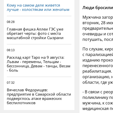
Кому на самом деле живется
Люди бросилис
лучше - холостякам или женатым
Мужчина загор
вторник, 28 ию
08:28
предварительн
Главная фишка Аллеи ГЭС уже
обретает черты: фото с места
очевидцы и со
масштабной стройки Сызрани
потушить, посл
По слухам, кир
08:13
с парализацие
Расклад карт Таро на 9 августа:
изданию проко
Львам - перемены, Тельцам -
перенесенного
бессонница, Девам - танцы, Весам
- боль
реабилитация.
организацию, 
области, где у
07:32
Вячеслав Федорищев:
- В связи с ре
предприятие в Самарской области
поликлинику п
подверглось атаке вражеских
беспилотников
мужчина, к сож
медицинская п