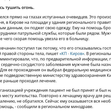
ь тушить огонь.
елся прямо на глазах испуганных очевидцев. Это произ
ня, в Кирове на площади у здания регионального правит
ым данным, он поджег свою одежду. Ему на помощь бро
трудники патрульной службы, которые были рядом. Муж
е чего скорая помощь увезла его в больницу.
овчанин поступил так потому, что его отказывались го
й правой стороны тела, пишет
«КП - Киров»
. В регионал
мментировали, что, по предварительной информации, 
 сердечно-сосудистого заболевания мужчине была наз
 Для ее прохождения он выбрал федеральную медицинс
не подведомственную министерству здравоохранения К
же раньше проходил лечение.
организацией учреждения пациент не был принят и был 
о месту жительства. Повторно к лечащему врачу для ре
алению, не обратился. Сейчас ему оказывается вся нео
омощь, - сообщили в региональном минздраве.