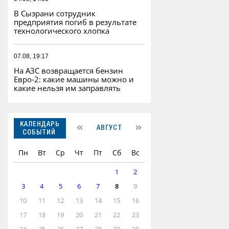
В Сызрани сотрудник
предприятия погиб в результате
технологического хлопка
07.08, 19:17
На АЗС возвращается бензин
Евро‑2: какие машины можно и
какие нельзя им заправлять
КАЛЕНДАРЬ
АВГУСТ
СОБЫТИЙ
Пн
Вт
Ср
Чт
Пт
Сб
Вс
1
2
3
4
5
6
7
8
9
10
11
12
13
14
15
16
17
18
19
20
21
22
23