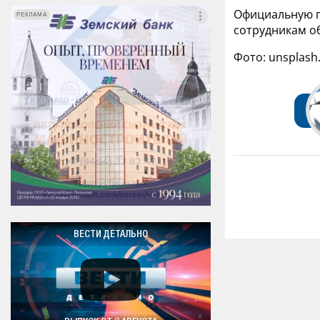
Официальную п
РЕКЛАМА
РЕКЛАМА
сотрудникам о
Фото: unsplash
ВЕСТИ ДЕТАЛЬНО