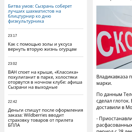
Битва умов: Сызрань соберет
лучших шахматистов на
блицтурнир ко дню
физкультурника
23:17
Как с помощью золы и уксуса
вернуть вторую жизнь огурцам
23:02
ВАН споет на крыше, «Классика»
Владикавказа 
похулиганит в парке, холостяки
оторвутся в ночном клубе: афиша
марки.
Сызрани на выходные
По данным Тел
сделал глоток.
22:42
доставили в М
Деньги спишут после оформления
заказа: Wildberries вводит
- Приостанавл
страховку товаров от прилета
расфасованных 
БПЛА
период с 28 де