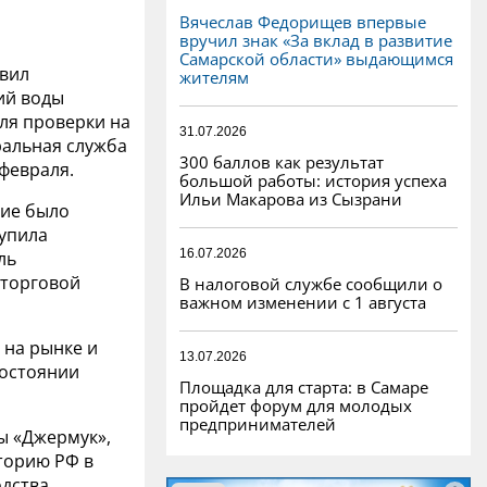
Вячеслав Федорищев впервые
вручил знак «За вклад в развитие
Самарской области» выдающимся
вил
жителям
ий воды
ля проверки на
31.07.2026
ральная служба
300 баллов как результат
февраля.
большой работы: история успеха
Ильи Макарова из Сызрани
ние было
тупила
16.07.2026
ль
 торговой
В налоговой службе сообщили о
важном изменении с 1 августа
 на рынке и
13.07.2026
состоянии
Площадка для старта: в Самаре
пройдет форум для молодых
предпринимателей
ы «Джермук»,
торию РФ в
одства