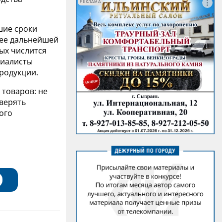
РЕКЛАМА
шие сроки
 ее дальнейшей
ых числится
циалисты
родукции.
 товаров: не
верять
ого