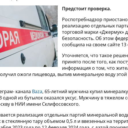
Предстоит проверка.
Роспотребнадзор приостано
реализацию отдельных парт
торговой марки «Джермук» д
безопасность. Об этом феде
сообщила на своем сайте 13 
Уточняется, что такое реше
принято после того, как пос
информация о том, что жите
получил ожоги пищевода, выпив минеральную воду этой
еграм- канала
Baza
, 65-летний мужчина купил минералку
 В одной из бутылок оказался уксус. Мужчину в тяжелом 
оскву в НИИ имени Склифосовского.
ивается реализация отдельных партий минеральной вод
в стеклянную тару объемом 0,5 л и ввезенных на терри
кабря 2023 года по 12 февраля 2024 года, с датой произв