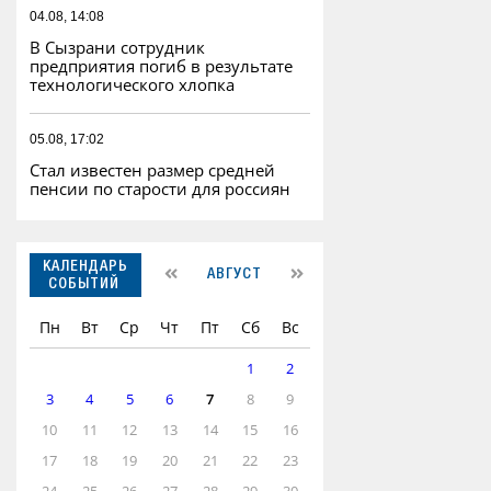
04.08, 14:08
В Сызрани сотрудник
предприятия погиб в результате
технологического хлопка
05.08, 17:02
Стал известен размер средней
пенсии по старости для россиян
КАЛЕНДАРЬ
АВГУСТ
СОБЫТИЙ
Пн
Вт
Ср
Чт
Пт
Сб
Вс
1
2
3
4
5
6
7
8
9
10
11
12
13
14
15
16
17
18
19
20
21
22
23