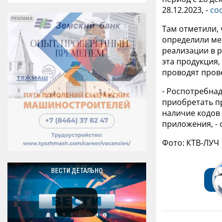
28.12.2023, -
со
РЕКЛАМА
РЕКЛАМА
Там отметили,
определили ме
реализации в р
эта продукция
проводят пров
- Роспотребнад
приобретать п
наличие кодов
приложения, -
Фото: КТВ-ЛУЧ
ВЕСТИ ДЕТАЛЬНО