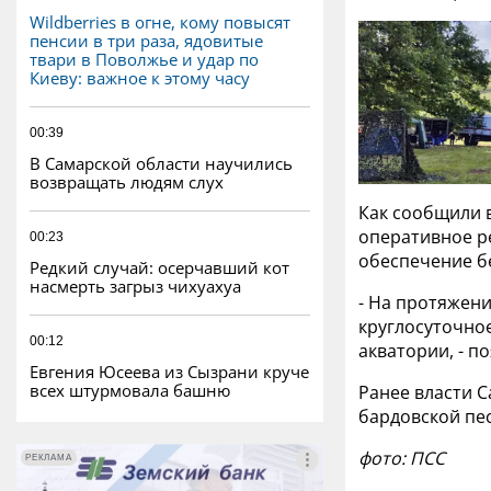
Wildberries в огне, кому повысят
пенсии в три раза, ядовитые
твари в Поволжье и удар по
Киеву: важное к этому часу
00:39
В Самарской области научились
возвращать людям слух
Как сообщили в
оперативное р
00:23
обеспечение бе
Редкий случай: осерчавший кот
насмерть загрыз чихуахуа
- На протяжени
круглосуточно
00:12
акватории, - п
Евгения Юсеева из Сызрани круче
всех штурмовала башню
Ранее власти 
бардовской пес
фото: ПСС
РЕКЛАМА
РЕКЛАМА