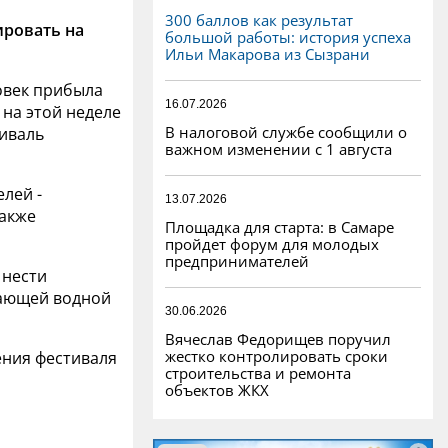
300 баллов как результат
ировать на
большой работы: история успеха
Ильи Макарова из Сызрани
ловек прибыла
16.07.2026
 на этой неделе
В налоговой службе сообщили о
иваль
важном изменении с 1 августа
лей -
13.07.2026
также
Площадка для старта: в Самаре
пройдет форум для молодых
предпринимателей
 нести
гающей водной
30.06.2026
Вячеслав Федорищев поручил
жестко контролировать сроки
ния фестиваля
строительства и ремонта
объектов ЖКХ