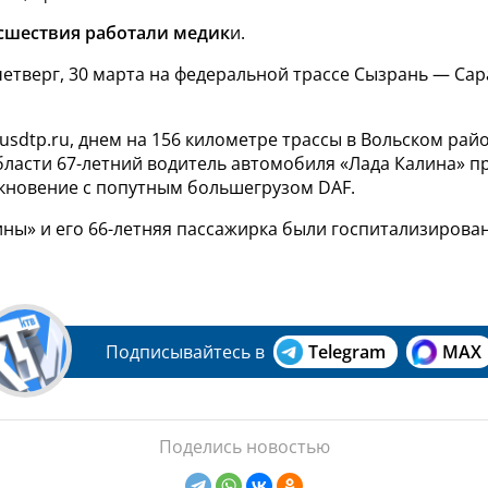
сшествия работали медик
и.
етверг, 30 марта на федеральной трассе Сызрань — Сар
.
usdtp.ru, днем на 156 километре трассы в Вольском рай
бласти 67-летний водитель автомобиля «Лада Калина» п
кновение с попутным большегрузом DAF.
ины» и его 66-летняя пассажирка были госпитализирова
Подписывайтесь в
Telegram
MAX
Поделись новостью