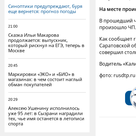
Синоптики предупреждают, буря
На месте прои
еще вернется: прогноз погоды
В прошедший ч
произошло ЧП
21:00
Сказка Ильи Макарова
Как сообщает r
продолжается: выпускник,
который рискнул на ЕГЭ, теперь в
Саратовской о
Москве
совершил стол
Водитель «Кал
20:45
Маркировки «ЭКО» и «БИО» в
фото: rusdtp.ru
магазинах: в чем состоит наглый
обман покупателей
20:29
Алексею Ушенину исполнилось
уже 95 лет: в Сызрани наградили
тех, чье имя останется в летописи
спорта