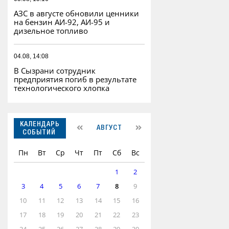
АЗС в августе обновили ценники
на бензин АИ-92, АИ-95 и
дизельное топливо
04.08, 14:08
В Сызрани сотрудник
предприятия погиб в результате
технологического хлопка
КАЛЕНДАРЬ
АВГУСТ
СОБЫТИЙ
Пн
Вт
Ср
Чт
Пт
Сб
Вс
1
2
3
4
5
6
7
8
9
10
11
12
13
14
15
16
17
18
19
20
21
22
23