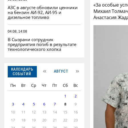
«За особые усп
АЗС в августе обновили ценники
Михаил Толмаче
на бензин АИ-92, АИ-95 и
Анастасия Жад
дизельное топливо
04.08, 14:08
В Сызрани сотрудник
предприятия погиб в результате
технологического хлопка
КАЛЕНДАРЬ
АВГУСТ
СОБЫТИЙ
Пн
Вт
Ср
Чт
Пт
Сб
Вс
1
2
3
4
5
6
7
8
9
10
11
12
13
14
15
16
17
18
19
20
21
22
23