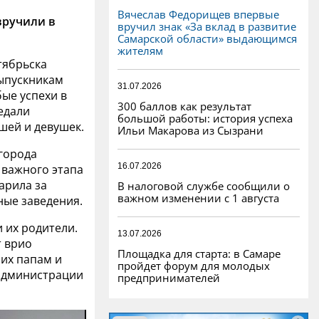
Вячеслав Федорищев впервые
вручили в
вручил знак «За вклад в развитие
Самарской области» выдающимся
жителям
тябрьска
выпускникам
31.07.2026
ые успехи в
300 баллов как результат
медали
большой работы: история успеха
шей и девушек.
Ильи Макарова из Сызрани
 города
16.07.2026
 важного этапа
арила за
В налоговой службе сообщили о
важном изменении с 1 августа
ные заведения.
 их родители.
13.07.2026
т врио
Площадка для старта: в Самаре
их папам и
пройдет форум для молодых
 администрации
предпринимателей