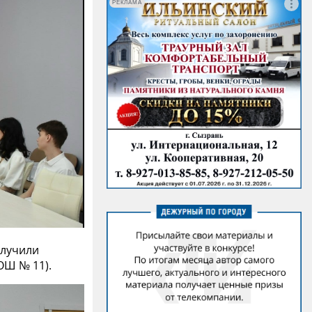
РЕКЛАМА
олучили
ОШ № 11).