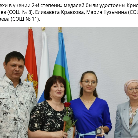
ехи в учении 2-й степени» медалей были удостоены Крис
в (СОШ № 8), Елизавета Кравкова, Мария Кузьмина (СО
аева (СОШ № 11).