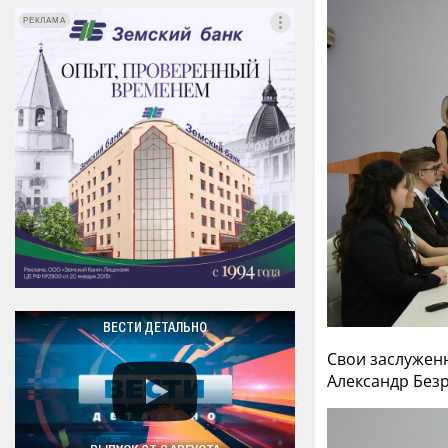
РЕКЛАМА
РЕКЛАМА
ВЕСТИ ДЕТАЛЬНО
Свои заслуженн
Александр Безр