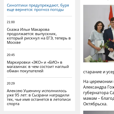
Синоптики предупреждают, буря
еще вернется: прогноз погоды
21:00
Сказка Ильи Макарова
продолжается: выпускник,
который рискнул на ЕГЭ, теперь в
Москве
20:45
Маркировки «ЭКО» и «БИО» в
магазинах: в чем состоит наглый
обман покупателей
старание и ус
На церемонии н
20:29
Александра Го
Алексею Ушенину исполнилось
губернатора С
уже 95 лет: в Сызрани наградили
мамам – благо
тех, чье имя останется в летописи
спорта
Октябрьска.