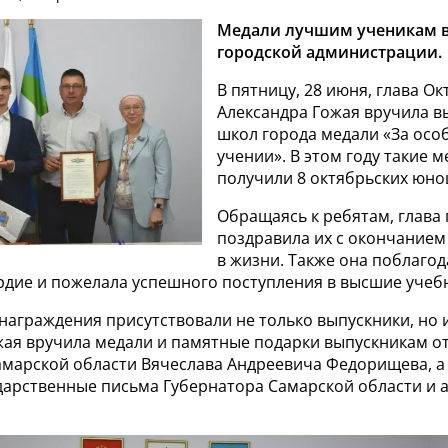
Медали лучшим ученикам 
городской администрации.
В пятницу, 28 июня, глава Ок
Александра Гожая вручила 
школ города медали «За особ
учении». В этом году такие 
получили 8 октябрьских юно
Обращаясь к ребятам, глава
поздравила их с окончанием
в жизни. Также она поблагод
ердие и пожелала успешного поступления в высшие учеб
аграждения присутствовали не только выпускники, но и
жая вручила медали и памятные подарки выпускникам о
амарской области Вячеслава Андреевича Федорищева, а 
дарственные письма Губернатора Самарской области и