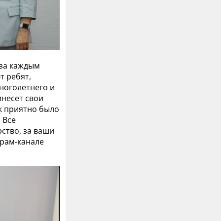
 за каждым
т ребят,
многолетнего и
инесет свои
ак приятно было
 Все
ство, за ваши
грам-канале