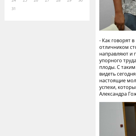
24
25
26
27
28
29
30
31
- Как говорят 
отличником ст
направляют и п
упорного труда
плоды. С таким
видеть сегодня
настоящие моло
успехи, которы
Александра Го