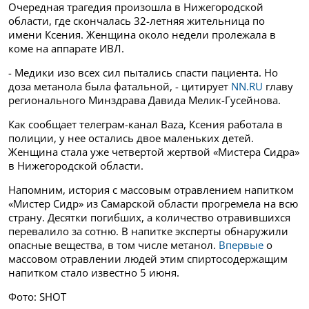
Очередная трагедия произошла в Нижегородской
области, где скончалась 32-летняя жительница по
имени Ксения. Женщина около недели пролежала в
коме на аппарате ИВЛ.
- Медики изо всех сил пытались спасти пациента. Но
доза метанола была фатальной, - цитирует
NN.RU
главу
регионального Минздрава Давида Мелик-Гусейнова.
Как сообщает телеграм-канал Baza, Ксения работала в
полиции, у нее остались двое маленьких детей.
Женщина стала уже четвертой жертвой «Мистера Сидра»
в Нижегородской области.
Напомним, история с массовым отравлением напитком
«Мистер Сидр» из Самарской области прогремела на всю
страну. Десятки погибших, а количество отравившихся
перевалило за сотню. В напитке эксперты обнаружили
опасные вещества, в том числе метанол.
Впервые
о
массовом отравлении людей этим спиртосодержащим
напитком стало известно 5 июня.
Фото: SHOT