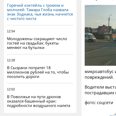
Горячий коктейль с громом и
молнией: Тамара Глоба назвала
знак Зодиака, чья жизнь начнется
с чистого листа
12:54
Молодожены сокращают число
гостей на свадьбах: букеты
меняют на бутылки
12:28
В Сызрани потратят 18
микроавтобус 
миллионов рублей на то, чтобы
посолить дороги
повреждений.
Водители выст
12:02
пострадавших 
В Поволжье на пути дронов
оказался башенный кран:
фото: соцсети
подробности воздушного налета