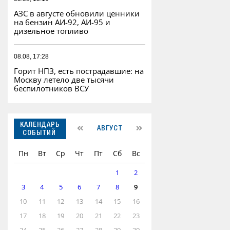
АЗС в августе обновили ценники
на бензин АИ-92, АИ-95 и
дизельное топливо
08.08, 17:28
Горит НПЗ, есть пострадавшие: на
Москву летело две тысячи
беспилотников ВСУ
КАЛЕНДАРЬ
АВГУСТ
СОБЫТИЙ
Пн
Вт
Ср
Чт
Пт
Сб
Вс
1
2
3
4
5
6
7
8
9
10
11
12
13
14
15
16
17
18
19
20
21
22
23