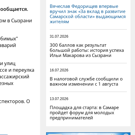
Вячеслав Федорищев впервые
сообщается.
вручил знак «За вклад в развитие
Самарской области» выдающимся
ром в Сызрани
жителям
31.07.2026
юбимых"
300 баллов как результат
 аварий
большой работы: история успеха
Ильи Макарова из Сызрани
и улиц
ссе и переулка
16.07.2026
ассажирский
В налоговой службе сообщили о
ьезных
важном изменении с 1 августа
13.07.2026
спекторов. О
Площадка для старта: в Самаре
пройдет форум для молодых
предпринимателей