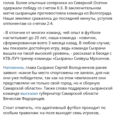
голов. Более опытные соперники из Северной Осетии
одержали победу со счетом 6:3. В заключительном
матче сызранцам противостояла команда из Волгограда.
Наши земляки сражались до последней минуты, уступив
оппонентам со счетом 2:4.
- В отличие от многих команд, чей опыт в футболе
насчитывает до 20 лет, наша команда - новичок,
сформированная всего 3 месяца назад. В любом случае,
мы показали достойную игру, ведь команда Сызрани
вышла на такой высокий уровень, - рассказал в беседе с
КТВ-ЛУЧ тренер команды «Сызрань» Сиявуш Мухсинов.
Напомним
, глава Сызрани Сергей Володченков ранее
заявил: «какое бы место спортсмены не заняли, для нас
они уже победители, так как на этом чемпионате они
представляли не только свой город, но и сборную
Самарской области». Также слова поддержки сызранской
команде
высказал
губернатор Самарской области
Вячеслав Федорищев.
Стоит отметить, что адаптивный футбол проходит по
особым правилам: на поле выходят семь игроков,