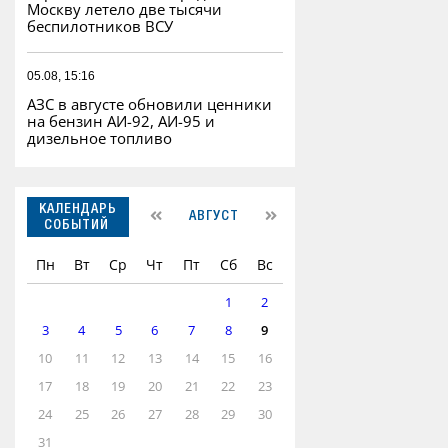
Москву летело две тысячи
беспилотников ВСУ
05.08, 15:16
АЗС в августе обновили ценники
на бензин АИ-92, АИ-95 и
дизельное топливо
КАЛЕНДАРЬ
АВГУСТ
СОБЫТИЙ
Пн
Вт
Ср
Чт
Пт
Сб
Вс
1
2
3
4
5
6
7
8
9
10
11
12
13
14
15
16
17
18
19
20
21
22
23
24
25
26
27
28
29
30
31