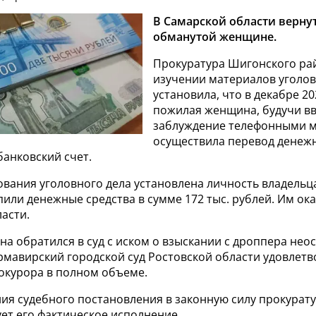
В Самарской области верну
обманутой женщине.
Прокуратура Шигонского ра
изучении материалов уголов
установила, что в декабре 20
пожилая женщина, будучи в
заблуждение телефонными 
осуществила перевод денежн
банковский счет.
ования уголовного дела установлена личность владельца
или денежные средства в сумме 172 тыс. рублей. Им ок
асти.
а обратился в суд с иском о взыскании с дроппера нео
рмавирский городской суд Ростовской области удовлетв
окурора в полном объеме.
ния судебного постановления в законную силу прокурат
ет его фактическое исполнение.