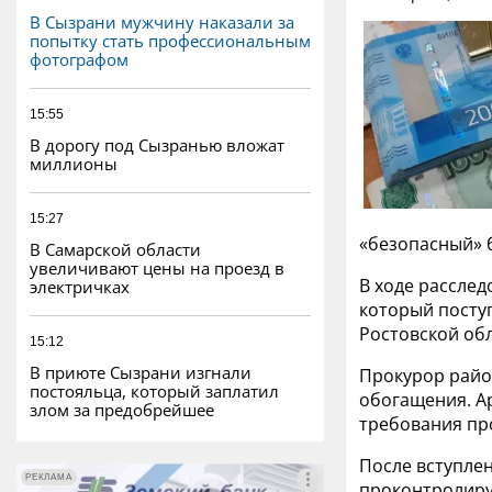
В Сызрани мужчину наказали за
попытку стать профессиональным
фотографом
15:55
В дорогу под Сызранью вложат
миллионы
15:27
«безопасный» 
В Самарской области
увеличивают цены на проезд в
В ходе расслед
электричках
который поступ
Ростовской обл
15:12
В приюте Сызрани изгнали
Прокурор район
постояльца, который заплатил
обогащения. А
злом за предобрейшее
требования пр
После вступле
РЕКЛАМА
РЕКЛАМА
проконтролиру