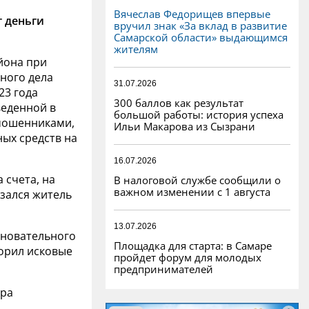
Вячеслав Федорищев впервые
т деньги
вручил знак «За вклад в развитие
Самарской области» выдающимся
жителям
йона при
ного дела
31.07.2026
23 года
300 баллов как результат
веденной в
большой работы: история успеха
мошенниками,
Ильи Макарова из Сызрани
ых средств на
16.07.2026
 счета, на
В налоговой службе сообщили о
важном изменении с 1 августа
азался житель
13.07.2026
сновательного
Площадка для старта: в Самаре
орил исковые
пройдет форум для молодых
предпринимателей
ура