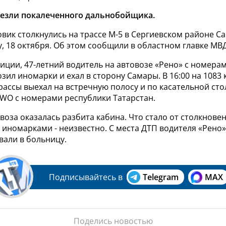
везли покалеченного дальнобойщика.
овик столкнулись на трассе М-5 в Сергиевском районе С
у, 18 октября. Об этом сообщили в областном главке МВД
иции, 47-летний водитель на автовозе «Рено» с номера
зил иномарки и ехал в сторону Самары. В 16:00 на 1083
ассы выехал на встречную полосу и по касательной сто
WO с номерами республики Татарстан.
овоза оказалась разбита кабина. Что стало от столкновен
иномарками - неизвестно. С места ДТП водителя «Рено»
вали в больницу.
Подписывайтесь в
Telegram
MAX
Поделись новостью