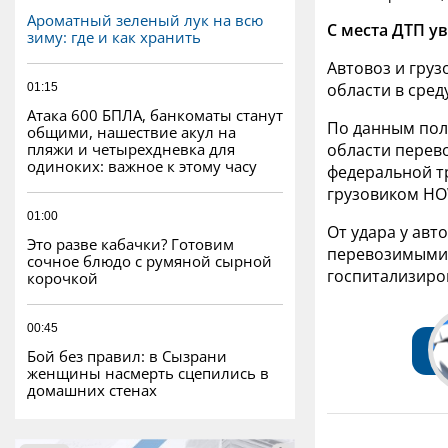
Ароматный зеленый лук на всю
С места ДТП у
зиму: где и как хранить
Автовоз и груз
области в сред
01:15
Атака 600 БПЛА, банкоматы станут
По данным пол
общими, нашествие акул на
пляжи и четырехдневка для
области перево
одиноких: важное к этому часу
федеральной тр
грузовиком HO
01:00
От удара у авт
Это разве кабачки? Готовим
перевозимыми 
сочное блюдо с румяной сырной
госпитализиро
корочкой
00:45
Бой без правил: в Сызрани
женщины насмерть сцепились в
домашних стенах