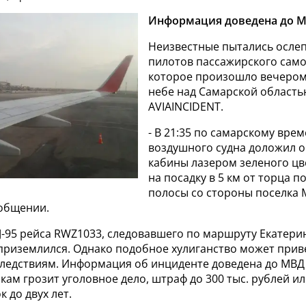
Информация доведена до М
Неизвестные пытались осле
пилотов пассажирского само
которое произошло вечером,
небе над Самарской область
AVIAINCIDENT.
- В 21:35 по самарскому врем
воздушного судна доложил 
кабины лазером зеленого цв
на посадку в 5 км от торца 
полосы со стороны поселка М
ообщении.
J-95 рейса RWZ1033, следовавшего по маршруту Екатери
приземлился. Однако подобное хулиганство может прив
ледствиям. Информация об инциденте доведена до МВД 
ам грозит уголовное дело, штраф до 300 тыс. рублей и
к до двух лет.