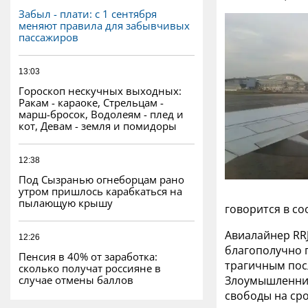
Забыл - плати: с 1 сентября
меняют правила для забывчивых
пассажиров
13:03
Гороскоп нескучных выходных:
Ракам - караоке, Стрельцам -
марш-бросок, Водолеям - плед и
кот, Девам - земля и помидоры
12:38
Под Сызранью огнеборцам рано
утром пришлось карабкаться на
пылающую крышу
говорится в с
Авиалайнер RR
12:26
благополучно 
Пенсия в 40% от заработка:
трагичным пос
сколько получат россияне в
случае отмены баллов
Злоумышленник
свободы на сро