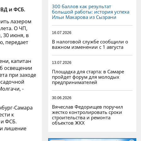
300 баллов как результат
ВД и ФСБ.
большой работы: история успеха
Ильи Макарова из Сызрани
пить лазером
лета. О ЧП,
16.07.2026
 30 июня, в
В налоговой службе сообщили о
ю, передает
важном изменении с 1 августа
ени, капитан
13.07.2026
об освещении
Площадка для старта: в Самаре
ета при заходе
пройдет форум для молодых
посадочной
предпринимателей
олгачи, -
30.06.2026
Вячеслав Федорищев поручил
нбург-Самара
жестко контролировать сроки
ести к
строительства и ремонта
и ФСБ.
объектов ЖКХ
ли лишение