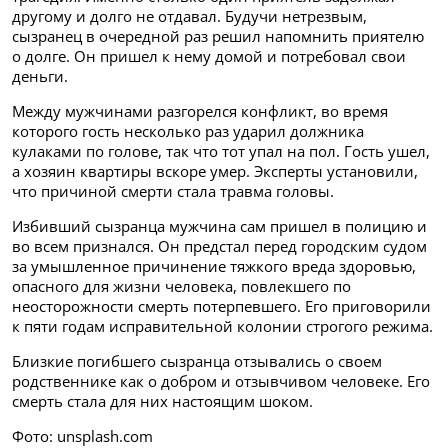
другому и долго не отдавал. Будучи нетрезвым,
сызранец в очередной раз решил напомнить приятелю
о долге. Он пришел к нему домой и потребовал свои
деньги.
Между мужчинами разгорелся конфликт, во время
которого гость несколько раз ударил должника
кулаками по голове, так что тот упал на пол. Гость ушел,
а хозяин квартиры вскоре умер. Эксперты установили,
что причиной смерти стала травма головы.
Избивший сызранца мужчина сам пришел в полицию и
во всем признался. Он предстал перед городским судом
за умышленное причинение тяжкого вреда здоровью,
опасного для жизни человека, повлекшего по
неосторожности смерть потерпевшего. Его приговорили
к пяти годам исправительной колонии строгого режима.
Близкие погибшего сызранца отзывались о своем
родственнике как о добром и отзывчивом человеке. Его
смерть стала для них настоящим шоком.
Фото: unsplash.com