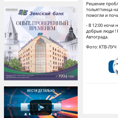
Решение пробл
тольяттинца на
РЕКЛАМА
РЕКЛАМА
помогли и поч
- В 12:00 ночи
добрые люди ! 
Автограда.
Фото: КТВ-ЛУЧ
ВЕСТИ ДЕТАЛЬНО