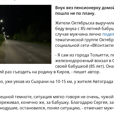
Внук вез пенсионерку домой
пошло не по плану.
Жители Октябрьска выручил
беду внука с 85-летней бабу
случае мужчина лично
поде
тематической группе Октябр
социальной сети «ВКонтакте
- Я сам из города Тольятти, 
железнодорожный вокзал в 
своей бабушкой (85 лет). Он
ий раз съездить на родину в Киров, - пишет автор.
о, уже уехав из Сызрани на 10-15 км, у жителя Автоград
омешной темноте, ситуация мягко говоря не очень, чужо
ереживал, конечно же, за бабушку. Благодарю Сергея, за
нодушие, остановился, понял ситуацию, - отмечает муж