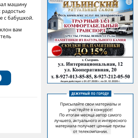
РЕКЛАМА
вал машину
с радостью
е с бабушкой.
оклон вам
итель