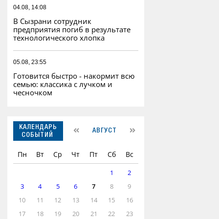
04.08, 14:08
В Сызрани сотрудник
предприятия погиб в результате
технологического хлопка
05.08, 23:55
Готовится быстро - накормит всю
семью: классика с лучком и
чесночком
КАЛЕНДАРЬ
АВГУСТ
СОБЫТИЙ
Пн
Вт
Ср
Чт
Пт
Сб
Вс
1
2
3
4
5
6
7
8
9
10
11
12
13
14
15
16
17
18
19
20
21
22
23