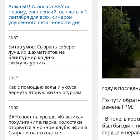
Атака БПЛА, оплата ЖКУ по-
новому, рост пенсий, выплаты к 1
сентября для всех, синдром
упущенного лета - новости дня
23:37
Битва умов: Сызрань соберет
лучших шахматистов на
блицтурнир ко дню
физкультурника
23:17
Как с помощью золы и уксуса
году в последн
вернуть вторую жизнь огурцам
По пути обратн
ремень ГРМ.
23:02
ВАН споет на крыше, «Классика»
- В поле, в кр
похулиганит в парке, холостяки
был бы один, п
оторвутся в ночном клубе: афиша
сердце и нерав
Сызрани на выходные