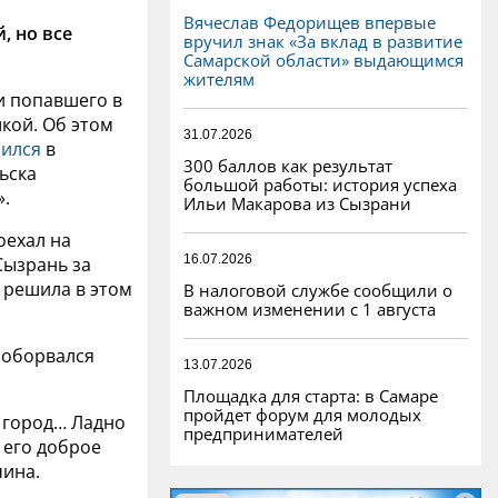
Вячеслав Федорищев впервые
, но все
вручил знак «За вклад в развитие
Самарской области» выдающимся
жителям
и попавшего в
шкой. Об этом
31.07.2026
лился
в
300 баллов как результат
ьска
большой работы: история успеха
».
Ильи Макарова из Сызрани
поехал на
16.07.2026
Сызрань за
а решила в этом
В налоговой службе сообщили о
важном изменении с 1 августа
а оборвался
13.07.2026
Площадка для старта: в Самаре
пройдет форум для молодых
й город… Ладно
предпринимателей
 его доброе
чина.