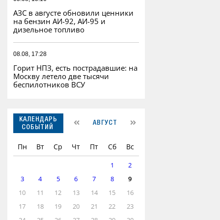
АЗС в августе обновили ценники
на бензин АИ-92, АИ-95 и
дизельное топливо
08.08, 17:28
Горит НПЗ, есть пострадавшие: на
Москву летело две тысячи
беспилотников ВСУ
КАЛЕНДАРЬ
АВГУСТ
СОБЫТИЙ
Пн
Вт
Ср
Чт
Пт
Сб
Вс
1
2
3
4
5
6
7
8
9
10
11
12
13
14
15
16
17
18
19
20
21
22
23