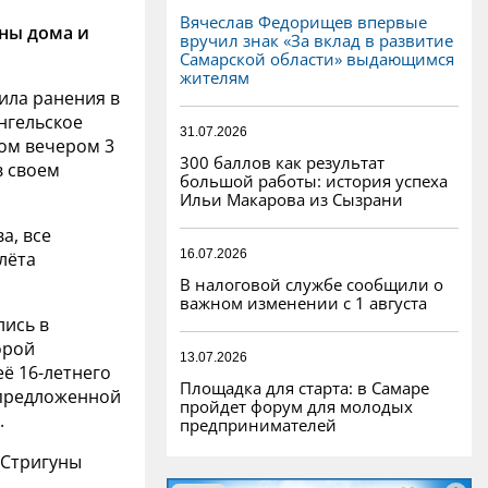
Вячеслав Федорищев впервые
ены дома и
вручил знак «За вклад в развитие
Самарской области» выдающимся
жителям
ила ранения в
ангельское
31.07.2026
том вечером 3
300 баллов как результат
в своем
большой работы: история успеха
Ильи Макарова из Сызрани
а, все
16.07.2026
лёта
В налоговой службе сообщили о
важном изменении с 1 августа
лись в
орой
13.07.2026
ё 16-летнего
Площадка для старта: в Самаре
 предложенной
пройдет форум для молодых
.
предпринимателей
 Стригуны