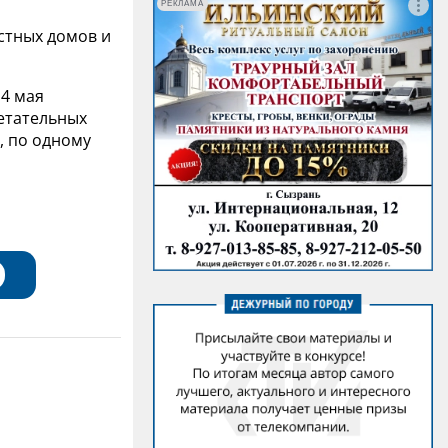
РЕКЛАМА
стных домов и
 4 мая
етательных
, по одному