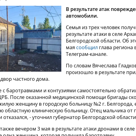
В результате атак поврежд
автомобили.
Семья из трех человек получ
результате атаки в селе Арх
Белгородской области. Об э
мая
сообщил
глава региона 
Телеграм-канале.
По словам Вячеслава Гладков
произошло в результате при
двор частного дома.
е с баротравмами и контузиями самостоятельно обрати
РБ. После оказанной медицинской помощи бригады ск
илую женщину в городскую больницу №2 г. Белгорода, е
кую областную клиническую больницу. Отец мальчика от
 отказался, - уточнил губернатор Белгородской области
 также вечером 3 мая в результате атаки дронами в селе
е одна женщина, которая получила баротравму.