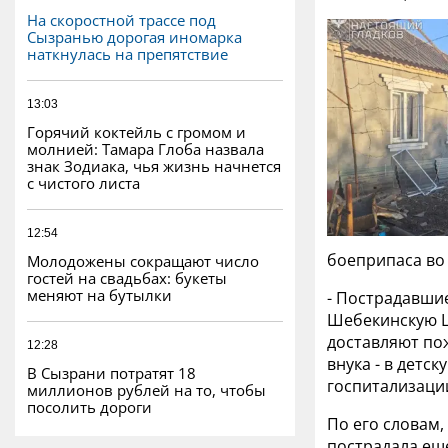
На скоростной трассе под
Сызранью дорогая иномарка
наткнулась на препятствие
13:03
Горячий коктейль с громом и
молнией: Тамара Глоба назвала
знак Зодиака, чья жизнь начнется
с чистого листа
12:54
боеприпаса во 
Молодожены сокращают число
гостей на свадьбах: букеты
меняют на бутылки
- Пострадавши
Шебекинскую Ц
доставляют пож
12:28
внука - в детс
В Сызрани потратят 18
госпитализации
миллионов рублей на то, чтобы
посолить дороги
По его словам,
пострадала ещ