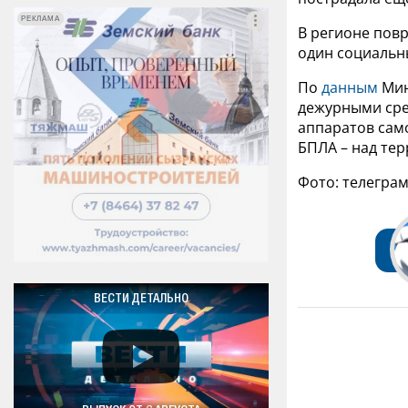
РЕКЛАМА
РЕКЛАМА
В регионе пов
один социальн
По
данным
Мино
дежурными сре
аппаратов само
БПЛА – над те
Фото: телегра
ВЕСТИ ДЕТАЛЬНО