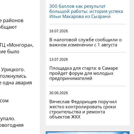
300 баллов как результат
большой работы: история успеха
Ильи Макарова из Сызрани
де районов
ообщают
16.07.2026
В налоговой службе сообщили о
важном изменении с 1 августа
 ТЦ «Монгора»,
ние было
13.07.2026
Площадка для старта: в Самаре
 Урицкого.
пройдет форум для молодых
столкнулись
предпринимателей
е одна авария
30.06.2026
осом
Вячеслав Федорищев поручил
жестко контролировать сроки
строительства и ремонта
объектов ЖКХ
упало.
овогодняя