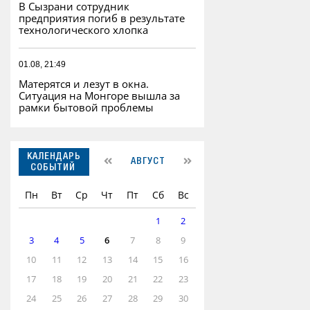
В Сызрани сотрудник
предприятия погиб в результате
технологического хлопка
01.08, 21:49
Матерятся и лезут в окна.
Ситуация на Монгоре вышла за
рамки бытовой проблемы
КАЛЕНДАРЬ
АВГУСТ
СОБЫТИЙ
Пн
Вт
Ср
Чт
Пт
Сб
Вс
1
2
3
4
5
6
7
8
9
10
11
12
13
14
15
16
17
18
19
20
21
22
23
24
25
26
27
28
29
30