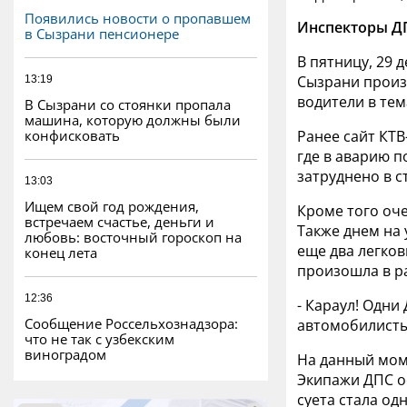
Появились новости о пропавшем
Инспекторы Д
в Сызрани пенсионере
В пятницу, 29 
Сызрани произ
13:19
водители в тем
В Сызрани со стоянки пропала
машина, которую должны были
конфисковать
Ранее сайт КТ
где в аварию п
затруднено в с
13:03
Ищем свой год рождения,
Кроме того оч
встречаем счастье, деньги и
Также днем на
любовь: восточный гороскоп на
еще два легко
конец лета
произошла в ра
12:36
- Караул! Одни
Сообщение Россельхознадзора:
автомобилисты
что не так с узбекским
виноградом
На данный мом
Экипажи ДПС о
суета стала о