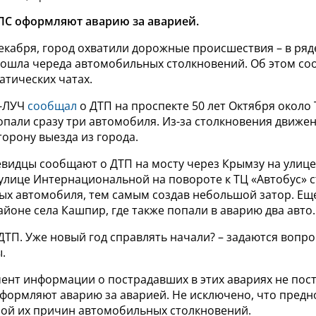
ПС оформляют аварию за аварией.
декабря, город охватили дорожные происшествия – в ря
ошла череда автомобильных столкновений. Об этом с
атических чатах.
В-ЛУЧ
сообщал
о ДТП на проспекте 50 лет Октября около
опали сразу три автомобиля. Из-за столкновения движе
торону выезда из города.
евидцы сообщают о ДТП на мосту через Крымзу на улице
 улице Интернациональной на повороте к ТЦ «Автобус» 
вых автомобиля, тем самым создав небольшой затор. Ещ
йоне села Кашпир, где также попали в аварию два авто.
 ДТП. Уже новый год справлять начали? – задаются вопр
.
ент информации о пострадавших в этих авариях не пост
формляют аварию за аварией. Не исключено, что предн
дной их причин автомобильных столкновений.