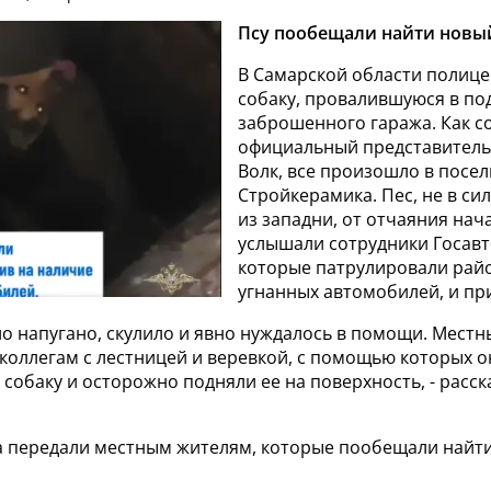
Псу пообещали найти новы
В Самарской области полице
собаку, провалившуюся в по
заброшенного гаража. Как 
официальный представител
Волк, все произошло в посел
Стройкерамика. Пес, не в си
из западни, от отчаяния нач
услышали сотрудники Госав
которые патрулировали рай
угнанных автомобилей, и при
о напугано, скулило и явно нуждалось в помощи. Мест
коллегам с лестницей и веревкой, с помощью которых о
собаку и осторожно подняли ее на поверхность, - расс
а передали местным жителям, которые пообещали найт