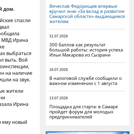
Вячеслав Федорищев впервые
й дом.
вручил знак «За вклад в развитие
Самарской области» выдающимся
йские спасли
жителям
двал
сообщила
31.07.2026
ь МВД Ирина
300 баллов как результат
ке
большой работы: история успеха
лах выбраться
Ильи Макарова из Сызрани
ал выть. Вой
тоинспекции,
16.07.2026
он на наличие
В налоговой службе сообщили о
шли на звук.
важном изменении с 1 августа
ные жители
ни
13.07.2026
казала Ирина
Площадка для старта: в Самаре
пройдет форум для молодых
предпринимателей
и ему новый