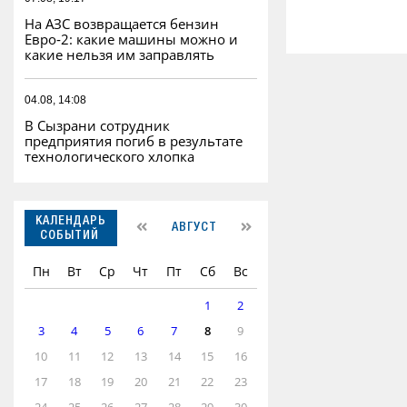
На АЗС возвращается бензин
Евро‑2: какие машины можно и
какие нельзя им заправлять
04.08, 14:08
В Сызрани сотрудник
предприятия погиб в результате
технологического хлопка
КАЛЕНДАРЬ
АВГУСТ
СОБЫТИЙ
Пн
Вт
Ср
Чт
Пт
Сб
Вс
1
2
3
4
5
6
7
8
9
10
11
12
13
14
15
16
17
18
19
20
21
22
23