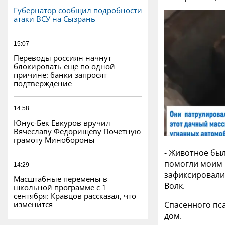
Губернатор сообщил подробности
атаки ВСУ на Сызрань
15:07
Переводы россиян начнут
блокировать еще по одной
причине: банки запросят
подтверждение
14:58
Юнус-Бек Евкуров вручил
Вячеславу Федорищеву Почетную
грамоту Минобороны
- Животное был
помогли моим 
14:29
зафиксировали 
Масштабные перемены в
Волк.
школьной программе с 1
сентября: Кравцов рассказал, что
изменится
Спасенного пс
дом.