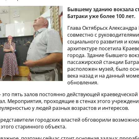
Бывшему зданию вокзала с
Батраки уже более 100 лет.
Глава Октябрьск Александра
совместно с руководителями
социального развития и ком
архитектуре посетила Краев
города. Здание бывшего вок
пассажирской станции Батрак
расположен музей, было осн
века назад и на данный моме
обновления.
- это пять залов постоянно действующей краеведческой
ал. Мероприятия, проходящие в стенах этого учреждени
пулярностью у людей разных возрастов и интересов.
 представители городских властей обговорили возможно
этого старинного объекта.
важное, поэтому сейчас стоит основная задача: прораб