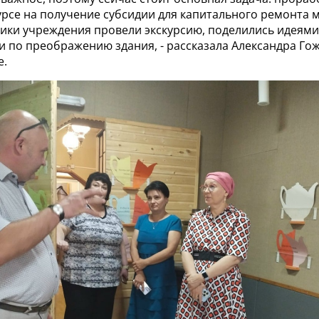
урсе на получение субсидии для капитального ремонта м
ники учреждения провели экскурсию, поделились идеями
 по преображению здания, - рассказала Александра Гож
е.