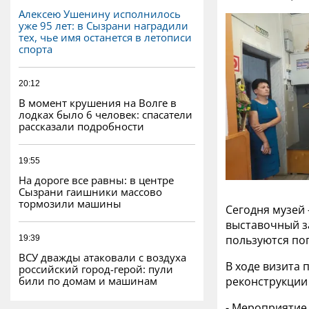
Алексею Ушенину исполнилось
уже 95 лет: в Сызрани наградили
тех, чье имя останется в летописи
спорта
20:12
В момент крушения на Волге в
лодках было 6 человек: спасатели
рассказали подробности
19:55
На дороге все равны: в центре
Сызрани гаишники массово
тормозили машины
Сегодня музей 
выставочный з
пользуются по
19:39
ВСУ дважды атаковали с воздуха
В ходе визита
российский город-герой: пули
били по домам и машинам
реконструкции 
- Мероприятие 