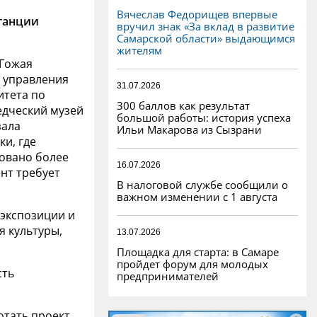
Вячеслав Федорищев впервые
танции
вручил знак «За вклад в развитие
Самарской области» выдающимся
жителям
 Гожая
 управления
31.07.2026
итета по
300 баллов как результат
едческий музей
большой работы: история успеха
зала
Ильи Макарова из Сызрани
и, где
овано более
16.07.2026
нт требует
В налоговой службе сообщили о
важном изменении с 1 августа
 экспозиции и
я культуры,
13.07.2026
Площадка для старта: в Самаре
пройдет форум для молодых
сть
предпринимателей
отать проект