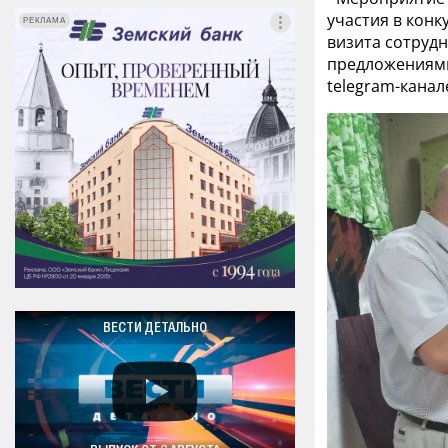
участия в конк
РЕКЛАМА
РЕКЛАМА
визита сотруд
предложениями
telegram-канал
ВЕСТИ ДЕТАЛЬНО