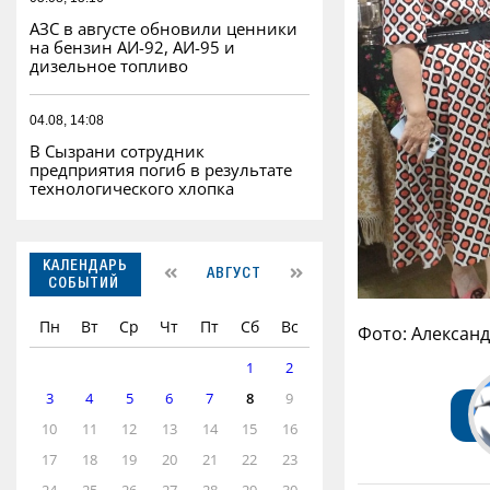
АЗС в августе обновили ценники
на бензин АИ-92, АИ-95 и
дизельное топливо
04.08, 14:08
В Сызрани сотрудник
предприятия погиб в результате
технологического хлопка
КАЛЕНДАРЬ
АВГУСТ
СОБЫТИЙ
Пн
Вт
Ср
Чт
Пт
Сб
Вс
Фото: Алексан
1
2
3
4
5
6
7
8
9
10
11
12
13
14
15
16
17
18
19
20
21
22
23