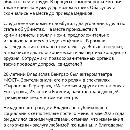
область шеи и груди. В процессе самообороны Евгения
также нанесла мужу удар ножом в шею. Оба супруга
скончались на месте до приезда медиков.
Следственный комитет возбудил два уголовных дела по
статье об убийствк. На месте происшествия
криминалисты изъяли ножи, предположительно
использовавшиеся в ходе конфликта. В рамках
расследования назначен комплекс судебных экспертиз,
в том числе дактилоскопическая и экспертиза холодного
оружия. Сотрудники правоохранительных органов
также проводят допросы свидетелей.
28-летний Владислав Бенграф был актером театра
«ФЭСТ». Зрители знали его по ролям в спектаклях
«Сирано де Бержерак», «Мафиози» и других постановках.
Его супруга, 23‑летняя Евгения, работала заведующей
гримерным цехом в том же театре.
Незадолго до трагедии Владислав публиковал в
социальных сетях теплые посты о жене. В мае 2025 года
он делился своими чувствами, отмечая, что изменения
в его жизни - заслуга любимой женщины, и благодарил