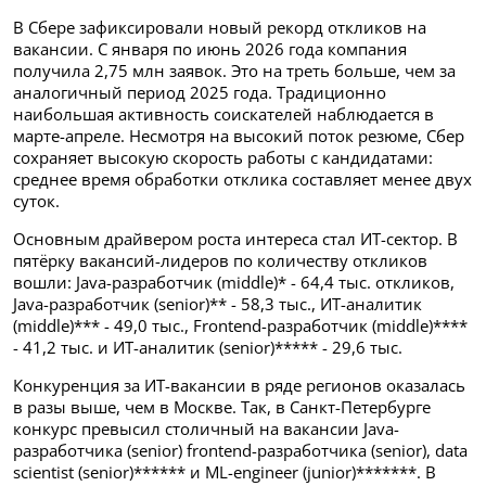
В Сбере зафиксировали новый рекорд откликов на
вакансии. С января по июнь 2026 года компания
получила 2,75 млн заявок. Это на треть больше, чем за
аналогичный период 2025 года. Традиционно
наибольшая активность соискателей наблюдается в
марте-апреле. Несмотря на высокий поток резюме, Сбер
сохраняет высокую скорость работы с кандидатами:
среднее время обработки отклика составляет менее двух
суток.
Основным драйвером роста интереса стал ИТ-сектор. В
пятёрку вакансий-лидеров по количеству откликов
вошли: Java-разработчик (middle)* - 64,4 тыс. откликов,
Java-разработчик (senior)** - 58,3 тыс., ИТ-аналитик
(middle)*** - 49,0 тыс., Frontend-разработчик (middle)****
- 41,2 тыс. и ИТ-аналитик (senior)***** - 29,6 тыс.
Конкуренция за ИТ-вакансии в ряде регионов оказалась
в разы выше, чем в Москве. Так, в Санкт-Петербурге
конкурс превысил столичный на вакансии Java-
разработчика (senior) frontend-разработчика (senior), data
scientist (senior)****** и ML-engineer (junior)*******. В