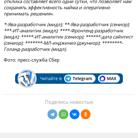
отклика составляет всего одни сутки, что позволяет нам
сохранять эффективность найма и оперативно
принимать решения».
*-Ява-разработчик (мидл); **-Ява-разработчик (сениор);
***-ИТ-аналитик (мидл); ****-Фронтенд-разработчик
(мидл); *****-ИТ-аналитик (сениор); ******-дата сайнтист
(сениор); *******-МЛ-инджиниэ (джуниор); ********-
Голанд-разработчик (мидл).
Фото: пресс-служба Сбер
Читайте в
Telegram
MAX
Поделись новостью