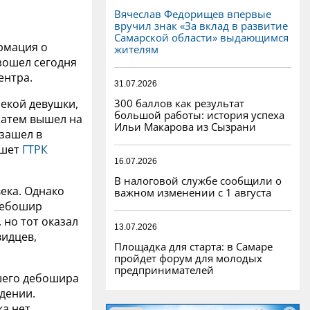
Вячеслав Федорищев впервые
вручил знак «За вклад в развитие
Самарской области» выдающимся
ормация о
жителям
зошел сегодня
ентра.
31.07.2026
300 баллов как результат
некой девушки,
большой работы: история успеха
 затем вышел на
Ильи Макарова из Сызрани
 зашел в
ишет
ГТРК
16.07.2026
В налоговой службе сообщили о
ека. Однако
важном изменении с 1 августа
 дебошир
 но тот оказал
13.07.2026
видцев,
Площадка для старта: в Самаре
пройдет форум для молодых
предпринимателей
шего дебошира
дении.
а нет.