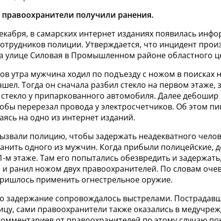
 правоохранители получили ранения.
декабря, в самарских интернет изданиях появилась инф
сотрудников полиции. Утверждается, что инцидент прои
на улице Силовая в Промышленном районе областного ц
ов утра мужчина ходил по подъезду с ножом в поисках 
ашел. Тогда он сначала разбил стекло на первом этаже,
 стекло у припаркованного автомобиля. Далее дебошир
кобы перерезал провода у электросчетчиков. Об этом п
аясь на одно из интернет изданий.
ызвали полицию, чтобы задержать неадекватного челов
ранить одного из мужчин. Когда прибыли полицейские,
1-м этаже. Там его попытались обезвредить и задержать,
 и ранил ножом двух правоохранителей. По словам оче
ришлось применить огнестрельное оружие.
то задержание сопровождалось выстрелами. Пострадав
ицу, сами правоохранители также оказались в медучреж
омментариев от правоохранителей по этому случаю пок