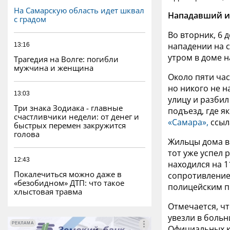
На Самарскую область идет шквал
Нападавший и
с градом
Во вторник, 6 
нападении на 
13:16
утром в доме 
Трагедия на Волге: погибли
мужчина и женщина
Около пяти час
но никого не н
13:03
улицу и разбил
Три знака Зодиака - главные
подъезд, где я
счастливчики недели: от денег и
«Самара»,
ссыл
быстрых перемен закружится
голова
Жильцы дома в
тот уже успел 
12:43
находился на 1
Покалечиться можно даже в
сопротивление
«безобидном» ДТП: что такое
полицейским п
хлыстовая травма
Отмечается, ч
увезли в больн
РЕКЛАМА
РЕКЛАМА
Официальных к