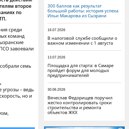
300 баллов как результат
телям второе
большой работы: история успеха
ваниях по
Ильи Макарова из Сызрани
ТП.
ния среди
16.07.2026
ных команд
В налоговой службе сообщили о
сызранские
важном изменении с 1 августа
 ПСО завоевали
13.07.2026
Площадка для старта: в Самаре
 собрали семь
пройдет форум для молодых
предпринимателей
ь
 угрозы – ведь
30.06.2026
скорость, но и
Вячеслав Федорищев поручил
жестко контролировать сроки
строительства и ремонта
объектов ЖКХ
изм,