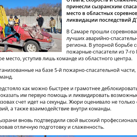
принесли сызранским спаса
место в областных соревно
ликвидации последствий Д
В Самаре прошли соревнова
лучших аварийно-спасатель
региона. В упорной борьбе 
пожарные-спасатели из 7-го
е место, уступив лишь команде из областного центра.
ганизованные на базе 5-й пожарно-спасательной части,
манд.
едстояло как можно быстрее и грамотнее деблокироват
 оказать им первую помощь и ликвидировать возможные
зовах счет идет на секунды. Жюри оценивало не только 
вий, а также взаимодействие внутри команды.
Сызрани вновь подтвердили свой высокий профессионал
овав отличную подготовку и слаженность.