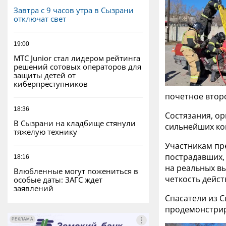
Завтра с 9 часов утра в Сызрани
отключат свет
19:00
МТС Junior стал лидером рейтинга
решений сотовых операторов для
защиты детей от
киберпреступников
почетное второ
18:36
Состязания, ор
В Сызрани на кладбище стянули
сильнейших ко
тяжелую технику
Участникам пр
пострадавших,
18:16
на реальных вы
Влюбленные могут пожениться в
четкость дейст
особые даты: ЗАГС ждет
заявлений
Спасатели из 
продемонстрир
РЕКЛАМА
РЕКЛАМА