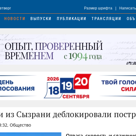
Четверг
Размер шрифта
|
Написать
НОВОСТИ
ВЫПУСКИ
ПУБЛИКАЦИИ
ТРАНСЛЯЦИИ
ОБЪ
и из Сызрани деблокировали пост
3:32, Общество
Отвага, скорость и слаженн