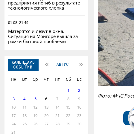
предприятия погиб в результате
технологического хлопка
01.08, 21:49
Матерятся и лезут в окна.
Ситуация на Монгоре вышла за
рамки бытовой проблемы
КАЛЕНДАРЬ
АВГУСТ
СОБЫТИЙ
Пн
Вт
Ср
Чт
Пт
Сб
Вс
1
2
Фото: МЧС Рос
3
4
5
6
7
8
9
10
11
12
13
14
15
16
17
18
19
20
21
22
23
24
25
26
27
28
29
30
31