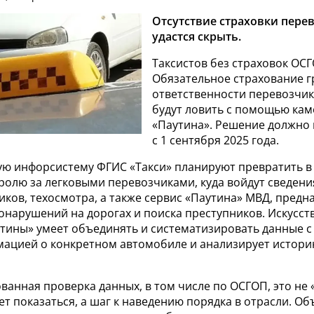
Отсутствие страховки пере
удастся скрыть.
Таксистов без страховок ОСГ
Обязательное страхование 
ответственности перевозчи
будут ловить с помощью кам
«Паутина». Решение должно 
с 1 сентября 2025 года.
ую инфорсистему ФГИС «Такси» планируют превратить в
ролю за легковыми перевозчиками, куда войдут сведени
ков, техосмотра, а также сервис «Паутина» МВД, пред
онарушений на дорогах и поиска преступников. Искусс
утины» умеет объединять и систематизировать данные 
мацией о конкретном автомобиле и анализирует истор
ванная проверка данных, в том числе по ОСГОП, это не
ет показаться, а шаг к наведению порядка в отрасли. О