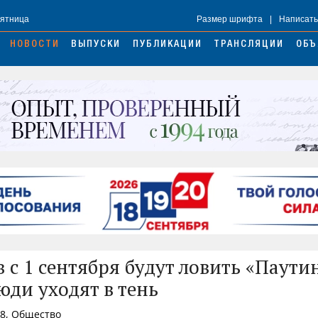
Пятница
Размер шрифта
|
Написать
НОВОСТИ
ВЫПУСКИ
ПУБЛИКАЦИИ
ТРАНСЛЯЦИИ
ОБЪ
 с 1 сентября будут ловить «Паути
юди уходят в тень
28, Общество