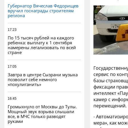
Губернатор Вячеслав Федорищев
вручил госнаграды строителям
региона
17:23
По 15 тысяч рублей на каждого
ребенка: выплату к 1 сентября
намерены легализовать по всей
стране
17:05
Государственн
сервис по конт
Завтра в центре Сызрани музыка
позволит себе немного
базы страховщи
«похулиганить»
фиксации прав
интеллект «Па
камер с инфор
16:45
перемещений.
Громыхнуло от Москвы до Тулы.
Мощный звук взрыва слышали
все, в МЧС только разводят
- Автоматизиро
руками
мера», как мож