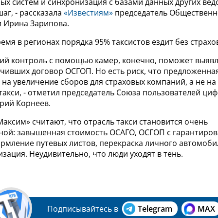
х систем и синхронизация с базами данных других ведо
аг, - рассказала
«Известиям»
председатель Общественно
и Ирина Зарипова.
емя в регионах порядка 95% таксистов ездит без страх
кий контроль с помощью камер, конечно, поможет выяв
ючивших договор ОСГОП. Но есть риск, что предложенна
 на увеличение сборов для страховых компаний, а не н
 такси, - отметил председатель Союза пользователей ци
рий Корнеев.
Максим» считают, что отрасль такси становится очень
ной: завышенная стоимость ОСАГО, ОСГОП с гарантиро
рмление путевых листов, перекраска личного автомобил
изация. Неудивительно, что люди уходят в тень.
Подписывайтесь в
Telegram
MAX