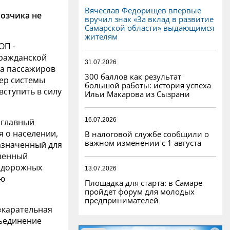
Вячеслав Федорищев впервые
возчика не
вручил знак «За вклад в развитие
Самарской области» выдающимся
жителям
ОП -
гражданской
31.07.2026
ка пассажиров
300 баллов как результат
ер системы
большой работы: история успеха
вступить в силу
Ильи Макарова из Сызрани
16.07.2026
 главный
я о населении,
В налоговой службе сообщили о
важном изменении с 1 августа
назначенный для
твенный
с дорожных
13.07.2026
ию
Площадка для старта: в Самаре
пройдет форум для молодых
предпринимателей
 «карательная
бъединение