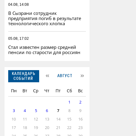
04.08, 14:08
В Сызрани сотрудник
предприятия погиб в результате
технологического хлопка
05.08, 17:02
Стал известен размер средней
пенсии по старости для россиян
КАЛЕНДАРЬ
АВГУСТ
СОБЫТИЙ
Пн
Вт
Ср
Чт
Пт
Сб
Вс
1
2
3
4
5
6
7
8
9
10
11
12
13
14
15
16
17
18
19
20
21
22
23