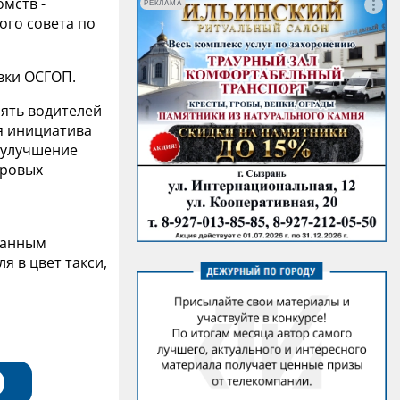
мств -
РЕКЛАМА
го совета по
овки ОСГОП.
лять водителей
я инициатива
а улучшение
фровых
ванным
я в цвет такси,