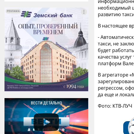
информационны
необходимый ш
РЕКЛАМА
РЕКЛАМА
развитию такс
В настоящее вр
- Автоматичес
такси, не закл
будет работать
качества услуг
платформ Вале
В агрегаторе «
зарегулирован
регрессом, офо
да еще и локал
ВЕСТИ ДЕТАЛЬНО
Фото: КТВ-ЛУЧ