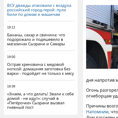
ВСУ дважды атаковали с воздуха
российский город-герой: пули
били по домам и машинам
19:12
Бананы, сахар и свинина: что
подорожало и подешевело в
магазинах Сызрани и Самары
19:00
Острая хреновина с медовой
ноткой: домашняя заготовка без
варки - подойдет не только к мясу
дня напротив 
18:39
Огонь разгоре
«Знаем, а что делать! Звали к себе
огнеборцам уда
домой - не идут»: случай в
«Пятёрочке» Сызрани вызвал
Причины возго
гневный пост
Напомним
, чт
Дом расселен 