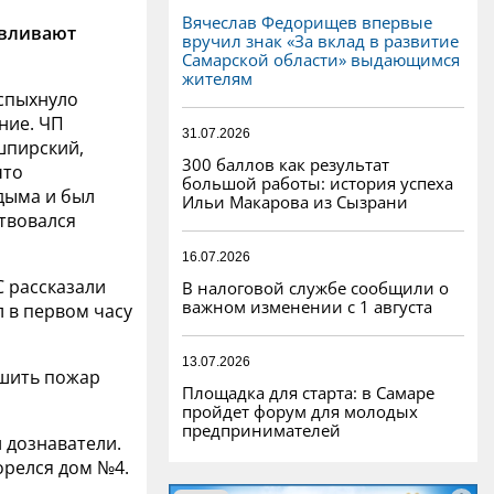
Вячеслав Федорищев впервые
авливают
вручил знак «За вклад в развитие
Самарской области» выдающимся
жителям
вспыхнуло
ние. ЧП
31.07.2026
шпирский,
300 баллов как результат
что
большой работы: история успеха
 дыма и был
Ильи Макарова из Сызрани
твовался
16.07.2026
 рассказали
В налоговой службе сообщили о
важном изменении с 1 августа
л в первом часу
13.07.2026
ушить пожар
Площадка для старта: в Самаре
пройдет форум для молодых
предпринимателей
 дознаватели.
горелся дом №4.
.