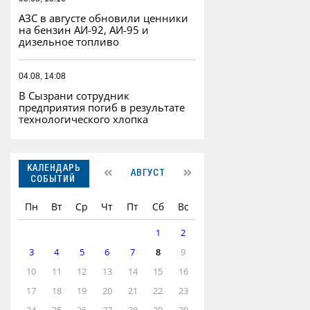
АЗС в августе обновили ценники
на бензин АИ-92, АИ-95 и
дизельное топливо
04.08, 14:08
В Сызрани сотрудник
предприятия погиб в результате
технологического хлопка
КАЛЕНДАРЬ
АВГУСТ
СОБЫТИЙ
Пн
Вт
Ср
Чт
Пт
Сб
Вс
1
2
3
4
5
6
7
8
9
10
11
12
13
14
15
16
17
18
19
20
21
22
23