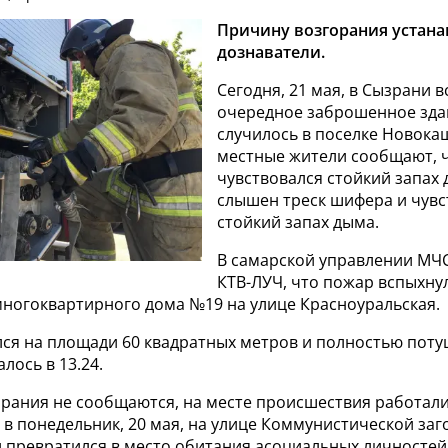
Причину возгорания устан
дознаватели.
Сегодня, 21 мая, в Сызрани 
очередное заброшенное зда
случилось в поселке Новока
местные жители сообщают, 
чувствовался стойкий запах
слышен треск шифера и чувс
стойкий запах дыма.
В самарской управлении МЧС
КТВ-ЛУЧ, что пожар вспыхну
многоквартирного дома №19 на улице Красноуральская.
лся на площади 60 квадратных метров и полностью пот
лось в 13.24.
рания не сообщаются, на месте происшествия работали
о в понедельник, 20 мая, на улице Коммунистической за
и превратился в место обитания асоциальных личностей