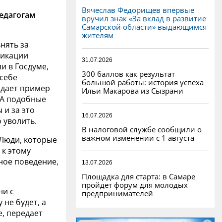
Вячеслав Федорищев впервые
едагогам
вручил знак «За вклад в развитие
Самарской области» выдающимся
жителям
нять за
ликации
31.07.2026
и в Госдуме,
300 баллов как результат
 себе
большой работы: история успеха
одает пример
Ильи Макарова из Сызрани
 А подобные
 и за это
16.07.2026
 уволить.
В налоговой службе сообщили о
важном изменении с 1 августа
. Люди, которые
 к этому
ное поведение,
13.07.2026
Площадка для старта: в Самаре
пройдет форум для молодых
ни с
предпринимателей
не будет, а
, передает