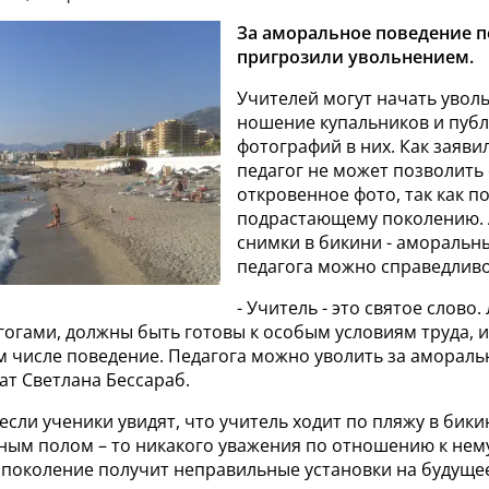
За аморальное поведение п
пригрозили увольнением.
Учителей могут начать уволь
ношение купальников и пуб
фотографий в них. Как заявил
педагог не может позволить
откровенное фото, так как п
подрастающему поколению.
снимки в бикини - аморальны
педагога можно справедливо
- Учитель - это святое слово
огами, должны быть готовы к особым условиям труда, и
м числе поведение. Педагога можно уволить за амораль
тат Светлана Бессараб.
если ученики увидят, что учитель ходит по пляжу в бики
ым полом – то никакого уважения по отношению к нему 
поколение получит неправильные установки на будущее