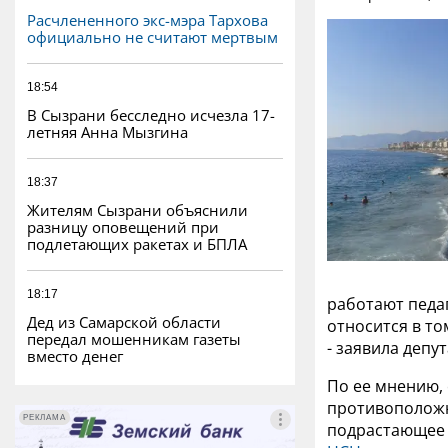
Расчлененного экс-мэра Тархова
официально не считают мертвым
18:54
В Сызрани бесследно исчезла 17-
летняя Анна Мызгина
18:37
Жителям Сызрани объяснили
разницу оповещений при
подлетающих ракетах и БПЛА
18:17
работают педаг
Дед из Самарской области
относится в то
передал мошенникам газеты
- заявила депу
вместо денег
По ее мнению, 
противоположн
РЕКЛАМА
РЕКЛАМА
подрастающее 