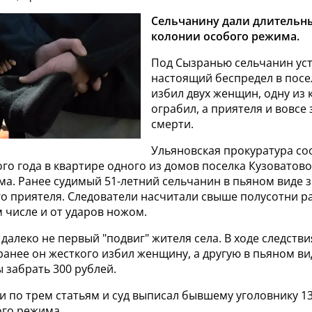
Сельчанину дали длительны
колонии особого режима.
Под Сызранью сельчанин ус
настоящий беспредел в посе
избил двух женщин, одну из 
ограбил, а приятеля и вовсе 
смерти.
Ульяновская прокуратура со
о года в квартире одного из домов поселка Кузоватово
а. Ранее судимый 51-летний сельчанин в пьяном виде з
о приятеля. Следователи насчитали свыше полусотни ра
 числе и от ударов ножом.
 далеко не первый "подвиг" жителя села. В ходе следств
анее он жесткого избил женщину, а другую в пьяном ви
 забрать 300 рублей.
 по трем статьям и суд выписал бывшему уголовнику 13
ого режима.