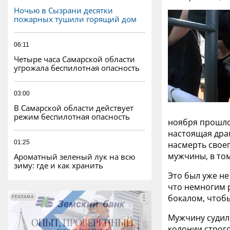
Ночью в Сызрани десятки
пожарных тушили горящий дом
06:11
Четыре часа Самарской области
угрожала беспилотная опасность
03:00
В Самарской области действует
режим беспилотная опасность
ноября прошлог
настоящая драм
01:25
насмерть своег
мужчины, в том
Ароматный зеленый лук на всю
зиму: где и как хранить
Это был уже не
что немногим р
бокалом, чтобы
РЕКЛАМА
РЕКЛАМА
Мужчину судили
колонии строг