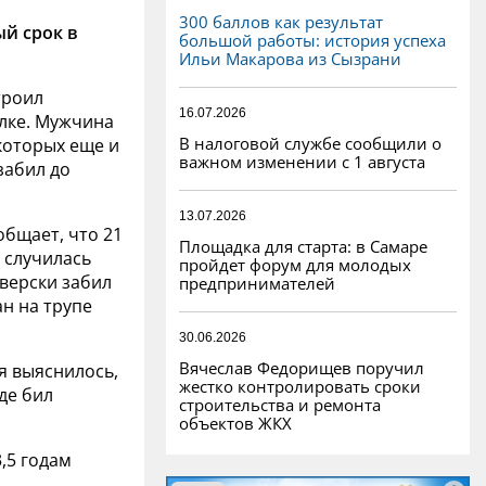
300 баллов как результат
й срок в
большой работы: история успеха
Ильи Макарова из Сызрани
троил
16.07.2026
лке. Мужчина
В налоговой службе сообщили о
которых еще и
важном изменении с 1 августа
забил до
13.07.2026
общает, что 21
Площадка для старта: в Самаре
 случилась
пройдет форум для молодых
верски забил
предпринимателей
н на трупе
30.06.2026
Вячеслав Федорищев поручил
ия выяснилось,
жестко контролировать сроки
де бил
строительства и ремонта
объектов ЖКХ
,5 годам