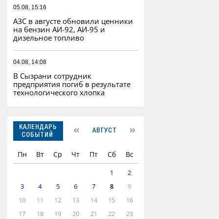
05.08, 15:16
АЗС в августе обновили ценники
на бензин АИ-92, АИ-95 и
дизельное топливо
04.08, 14:08
В Сызрани сотрудник
предприятия погиб в результате
технологического хлопка
КАЛЕНДАРЬ
АВГУСТ
СОБЫТИЙ
Пн
Вт
Ср
Чт
Пт
Сб
Вс
1
2
3
4
5
6
7
8
9
10
11
12
13
14
15
16
17
18
19
20
21
22
23