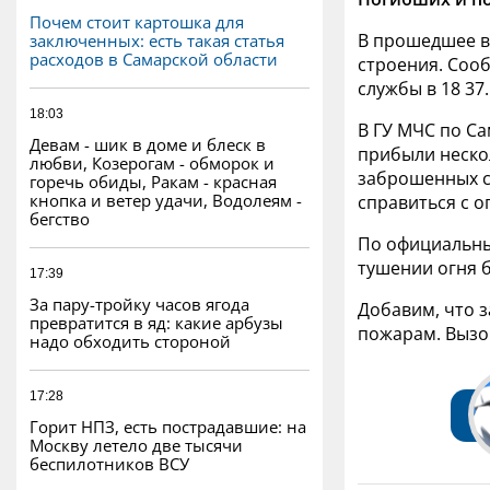
Почем стоит картошка для
В прошедшее во
заключенных: есть такая статья
расходов в Самарской области
строения. Соо
службы в 18 37.
18:03
В ГУ МЧС по Са
Девам - шик в доме и блеск в
прибыли неско
любви, Козерогам - обморок и
заброшенных с
горечь обиды, Ракам - красная
кнопка и ветер удачи, Водолеям -
справиться с о
бегство
По официальны
тушении огня 
17:39
За пару-тройку часов ягода
Добавим, что з
превратится в яд: какие арбузы
пожарам. Вызов
надо обходить стороной
17:28
Горит НПЗ, есть пострадавшие: на
Москву летело две тысячи
беспилотников ВСУ