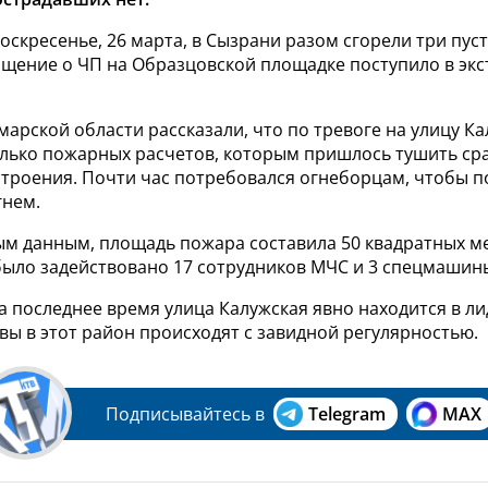
скресенье, 26 марта, в Сызрани разом сгорели три пу
бщение о ЧП на Образцовской площадке поступило в эк
марской области рассказали, что по тревоге на улицу К
лько пожарных расчетов, которым пришлось тушить сра
троения. Почти час потребовался огнеборцам, чтобы 
гнем.
м данным, площадь пожара составила 50 квадратных ме
было задействовано
17 сотрудников МЧС и 3 спецмашин
а последнее время улица Калужская явно находится в ли
ы в этот район происходят с завидной регулярностью.
Подписывайтесь в
Telegram
MAX