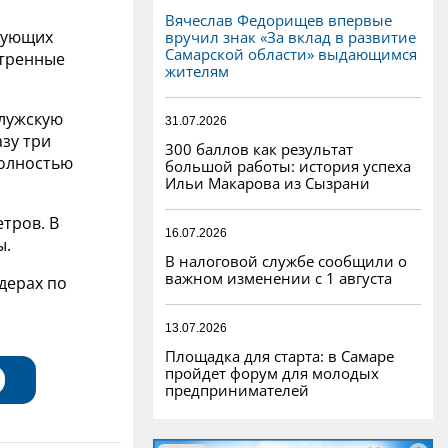
Вячеслав Федорищев впервые
стующих
вручил знак «За вклад в развитие
Самарской области» выдающимся
стренные
жителям
алужскую
31.07.2026
зу три
300 баллов как результат
полностью
большой работы: история успеха
Ильи Макарова из Сызрани
тров. В
16.07.2026
ы.
В налоговой службе сообщили о
важном изменении с 1 августа
дерах по
13.07.2026
Площадка для старта: в Самаре
пройдет форум для молодых
предпринимателей