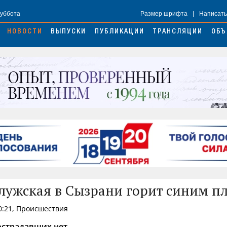
Суббота
Размер шрифта
|
Написать
НОВОСТИ
ВЫПУСКИ
ПУБЛИКАЦИИ
ТРАНСЛЯЦИИ
ОБЪ
лужская в Сызрани горит синим п
0:21, Происшествия
страдавших нет.