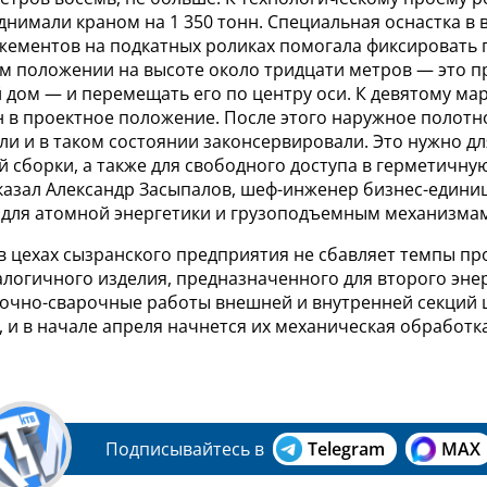
днимали краном на 1 350 тонн. Специальная оснастка в 
жементов на подкатных роликах помогала фиксировать г
м положении на высоте около тридцати метров — это 
дом — и перемещать его по центру оси. К девятому мар
н в проектное положение. После этого наружное полот
ли и в таком состоянии законсервировали. Это нужно д
 сборки, а также для свободного доступа в герметичну
сказал Александр Засыпалов, шеф-инженер бизнес-едини
для атомной энергетики и грузоподъемным механизмам
в цехах сызранского предприятия не сбавляет темпы пр
алогичного изделия, предназначенного для второго эне
рочно-сварочные работы внешней и внутренней секций
 и в начале апреля начнется их механическая обработка
Подписывайтесь в
Telegram
MAX