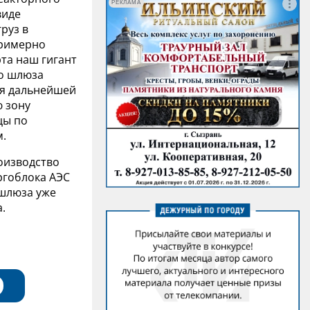
РЕКЛАМА
виде
руз в
примерно
та наш гигант
но шлюза
ля дальнейшей
ю зону
цы по
.
оизводство
ргоблока АЭС
 шлюза уже
.