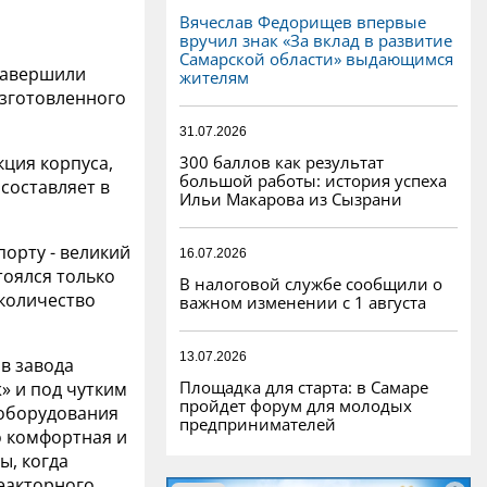
Вячеслав Федорищев впервые
вручил знак «За вклад в развитие
Самарской области» выдающимся
 завершили
жителям
изготовленного
31.07.2026
300 баллов как результат
кция корпуса,
большой работы: история успеха
составляет в
Ильи Макарова из Сызрани
орту - великий
16.07.2026
тоялся только
В налоговой службе сообщили о
 количество
важном изменении с 1 августа
13.07.2026
в завода
Площадка для старта: в Самаре
» и под чутким
пройдет форум для молодых
 оборудования
предпринимателей
о комфортная и
ы, когда
еакторного