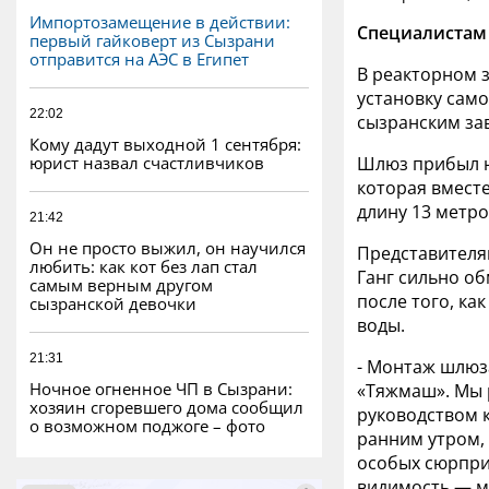
Импортозамещение в действии:
Специалистам 
первый гайковерт из Сызрани
отправится на АЭС в Египет
В реакторном 
установку сам
22:02
сызранским за
Кому дадут выходной 1 сентября:
юрист назвал счастливчиков
Шлюз прибыл на
которая вместе
длину 13 метров
21:42
Он не просто выжил, он научился
Представителям
любить: как кот без лап стал
Ганг сильно об
самым верным другом
после того, ка
сызранской девочки
воды.
21:31
- Монтаж шлюз
Ночное огненное ЧП в Сызрани:
«Тяжмаш». Мы 
хозяин сгоревшего дома сообщил
руководством 
о возможном поджоге – фото
ранним утром, 
особых сюрпри
видимость — м