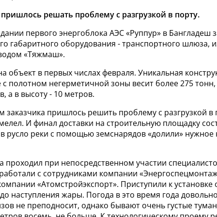
пришлось решать проблему с разгрузкой в порту.
здании первого энергоблока АЭС «Руппур» в Бангладеш
ого габаритного оборудования - транспортного шлюза, 
водом «Тяжмаш».
 объект в первых числах февраля. Уникальная констру
 с полотном негерметичной зоны весит более 275 тонн, 
, а в высоту - 10 метров.
 заказчика пришлось решить проблему с разгрузкой в п
мелел. И финал доставки на строительную площадку сос
к в русло реки с помощью земснарядов «долили» нужное
а проходил при непосредственном участии специалисто
работали с сотрудниками компании «Энергоспецмонтаж
компании «Атомстройэкспорт». Приступили к установке
до наступления жары. Погода в это время года довольн
зов не преподносит, однако бывают очень густые туман
етров восемь, не больше. К технологическому проему р