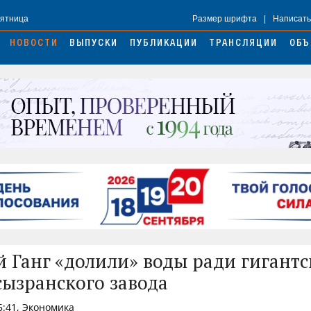
Пятница
Размер шрифта
|
Написать
НОВОСТИ
ВЫПУСКИ
ПУБЛИКАЦИИ
ТРАНСЛЯЦИИ
ОБЪ
й Ганг «долили» воды ради гигантс
сызранского завода
5:41, Экономика