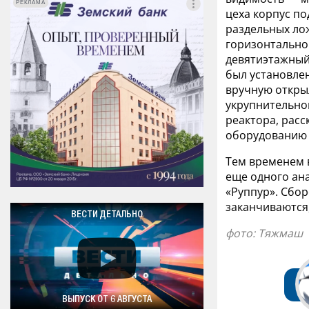
РЕКЛАМА
РЕКЛАМА
цеха корпус по
раздельных ло
горизонтально
девятиэтажный 
был установле
вручную откры
укрупнительной
реактора, рас
оборудованию 
Тем временем 
еще одного ан
«Руппур». Сбо
заканчиваются,
ВЕСТИ ДЕТАЛЬНО
фото: Тяжмаш
ВЫПУСК ОТ 6 АВГУСТА