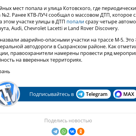
йных мест попала и улица Котовского, где периодическ
 №2. Ранее КТВ-ЛУЧ сообщал о массовом ДТП, которое с
а этом участке улицы в ДТП
попали
сразу четыре автомо
та, Audi, Chevrolet Lacetti и Land Rover Discovery.
назвали аварийно-опасными участки на трассе М-5. Это 
еральной автодороги в Сызранском районе. Как отмети
ции, правоохранители намерены провести ряд меропри
йность на вверенных территориях.
рань
Подписывайтесь в
Telegram
MAX
Поделись новостью