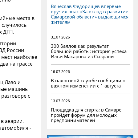
Вячеслав Федорищев впервые
вручил знак «За вклад в развитие
Самарской области» выдающимся
ийные места в
жителям
м случилось
х ДТП.
31.07.2026
ритории
300 баллов как результат
ВД России
большой работы: история успеха
Ильи Макарова из Сызрани
 мест наиболее
два на трассе
16.07.2026
В налоговой службе сообщили о
ц Лазо и
важном изменении с 1 августа
итые машины
 разговоре с
13.07.2026
Площадка для старта: в Самаре
пройдет форум для молодых
предпринимателей
в аварии.
автомобиля -