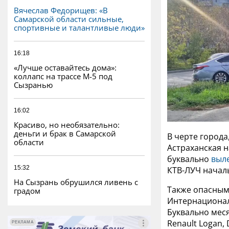
Вячеслав Федорищев: «В
Самарской области сильные,
спортивные и талантливые люди»
16:18
«Лучше оставайтесь дома»:
коллапс на трассе М-5 под
Сызранью
16:02
Красиво, но необязательно:
деньги и брак в Самарской
В черте города
области
Астраханская 
буквально
выл
15:32
КТВ-ЛУЧ начал
На Сызрань обрушился ливень с
Также опасным
градом
Интернационал
Буквально меся
Renault Logan, 
РЕКЛАМА
РЕКЛАМА