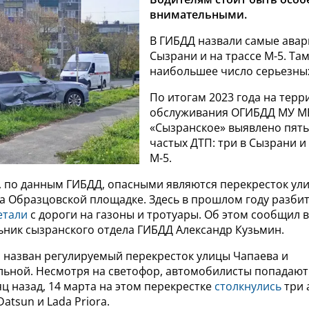
внимательными.
В ГИБДД назвали самые авар
Сызрани и на трассе М-5. Та
наибольшее число серьезны
По итогам 2023 года на тер
обслуживания ОГИБДД МУ М
«Сызранское» выявлено пять
частых ДТП: три в Сызрани и 
М-5.
, по данным ГИБДД, опасными являются перекресток ули
на Образцовской площадке. Здесь в прошлом году разб
етали
с дороги на газоны и тротуары. Об этом сообщил в
ьник сызранского отдела ГИБДД Александр Кузьмин.
 назван регулируемый перекресток улицы Чапаева и
ьной. Несмотря на светофор, автомобилисты попадают 
ц назад, 14 марта на этом перекрестке
столкнулись
три 
Datsun и Lada Priora.