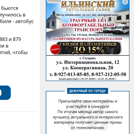
РЕКЛАМА
и бьются
лучилось в
биля - автобус
883 и 879
ли в
ятий, чтобы