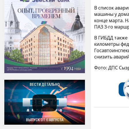
В список авари
машины у дома
конце марта. Н
ПАЗ 3-го маршру
В ГИБДД также 
километры фед
Госавтоинспек
снизить авари
Фото: ДПС Сыз
ВЕСТИ ДЕТАЛЬНО
ВЫПУСК ОТ 6 АВГУСТА